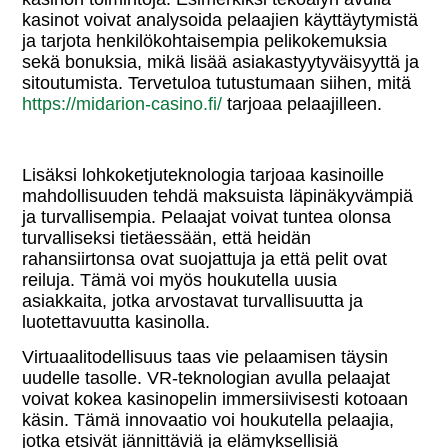
kasinot voivat analysoida pelaajien käyttäytymistä
ja tarjota henkilökohtaisempia pelikokemuksia
sekä bonuksia, mikä lisää asiakastyytyväisyyttä ja
sitoutumista. Tervetuloa tutustumaan siihen, mitä
https://midarion-casino.fi/
tarjoaa pelaajilleen.
Lisäksi lohkoketjuteknologia tarjoaa kasinoille
mahdollisuuden tehdä maksuista läpinäkyvämpiä
ja turvallisempia. Pelaajat voivat tuntea olonsa
turvalliseksi tietäessään, että heidän
rahansiirtonsa ovat suojattuja ja että pelit ovat
reiluja. Tämä voi myös houkutella uusia
asiakkaita, jotka arvostavat turvallisuutta ja
luotettavuutta kasinolla.
Virtuaalitodellisuus taas vie pelaamisen täysin
uudelle tasolle. VR-teknologian avulla pelaajat
voivat kokea kasinopelin immersiivisesti kotoaan
käsin. Tämä innovaatio voi houkutella pelaajia,
jotka etsivät jännittäviä ja elämyksellisiä