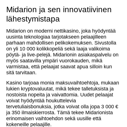
Midarion ja sen innovatiivinen
lähestymistapa
Midarion on moderni nettikasino, joka hyödyntää
uusinta teknologiaa tarjotakseen pelaajilleen
parhaan mahdollisen pelikokemuksen. Sivustolla
on yli 10 000 kolikkopeliä sekä laaja valikoima
pöytä- ja live-pelejä. Midarionin asiakaspalvelu on
myös saatavilla ympäri vuorokauden, mikä
varmistaa, että pelaajat saavat apua silloin kun
sitä tarvitaan.
Kasino tarjoaa monia maksuvaihtoehtoja, mukaan
lukien kryptovaluutat, mikä tekee talletuksista ja
nostoista nopeita ja vaivattomia. Uudet pelaajat
voivat hyödyntää houkuttelevia
tervetuliaisbonuksia, jotka voivat olla jopa 3 000 €
ja 350 ilmaiskierrosta. Tämä tekee Midarionista
erinomaisen vaihtoehdon sekä uusille että
kokeneille pelaajille.