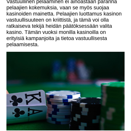
Vastuullinen pelaaminen ei ainoastaan paranna
pelaajien kokemuksia, vaan se myös suojaa
kasinoiden mainetta. Pelaajien luottamus kasinon
vastuullisuuteen on kriittistä, ja tämä voi olla
ratkaiseva tekijä heidän päätöksessään valita
kasino. Tämän vuoksi monilla kasinoilla on
erityisiä kampanjoita ja tietoa vastuullisesta
pelaamisesta.