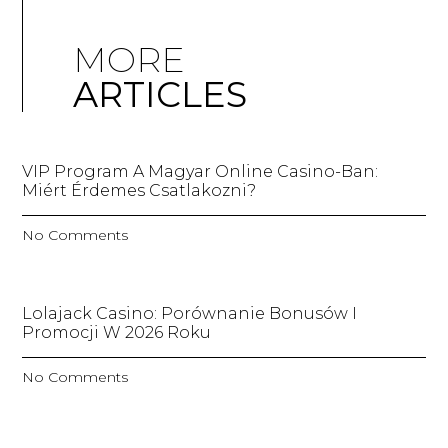
MORE
ARTICLES
VIP Program A Magyar Online Casino-Ban:
Miért Érdemes Csatlakozni?
No Comments
Lolajack Casino: Porównanie Bonusów I
Promocji W 2026 Roku
No Comments