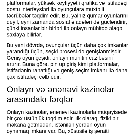
platformalar, yüksək keyfiyyətli qrafika və istifadəçi
dostu interfeysləri ilə oyunçulara müxtəlif
təcrübələr təqdim edir. Bu, yalnız qumar oyunlarını
deyil, eyni zamanda sosial əlaqələri də gücləndirir,
çünki insanlar bir-birləri ilə onlayn mühitdə əlaqə
saxlaya bilirlər.
Bu yeni dövrdə, oyunçular üçün daha çox imkanlar
yarandığı üçün, seçki prosesi də genişlənmişdir.
Geniş oyun çeşidi, onlayn mühitin cazibəsini
artırır. Buna görə, pin up giriş kimi platformalar,
istifadənin rahatlığı və geniş seçim imkanı ilə daha
çox istifadəçi cəlb edir.
Onlayn və ənənəvi kazinolar
arasındakı fərqlər
Onlayn kazinolar, ənənəvi kazinolarla müqayisədə
bir çox üstünlük təqdim edir. İlk olaraq, fiziki bir
məkana getmədən, istənilən yerdən oyun
oynamaq imkanı var. Bu, xüsusilə iş şəraiti