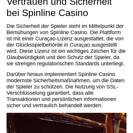
Vertrauen und Sicherheit
bei Spinline Casino
Die Sicherheit der Spieler steht im Mittelpunkt der
Bemühungen von Spinline Casino. Die Plattform
ist mit einer Curaçao-Lizenz ausgestattet, die von
der Glücksspielbehörde in Curaçao ausgestellt
wird. Diese Lizenz ist ein wichtiges Zeichen für die
Glaubwürdigkeit und den Schutz der Spieler, da
sie strengen regulatorischen Standards unterliegt.
Darüber hinaus implementiert Spinline Casino
modernste Sicherheitsmaßnahmen, um die Daten
der Spieler zu schützen. Die Nutzung von SSL-
Verschlüsselung garantiert, dass alle
Transaktionen und persönlichen Informationen
sicher und vertraulich behandelt werden.