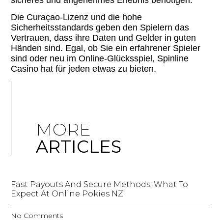
sicheres und angenehmes Erlebnis benötigen.
Die Curaçao-Lizenz und die hohe
Sicherheitsstandards geben den Spielern das
Vertrauen, dass ihre Daten und Gelder in guten
Händen sind. Egal, ob Sie ein erfahrener Spieler
sind oder neu im Online-Glücksspiel, Spinline
Casino hat für jeden etwas zu bieten.
MORE
ARTICLES
Fast Payouts And Secure Methods: What To
Expect At Online Pokies NZ
No Comments