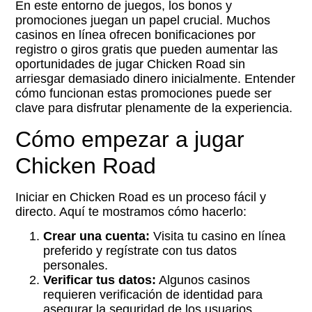
En este entorno de juegos, los bonos y
promociones juegan un papel crucial. Muchos
casinos en línea ofrecen bonificaciones por
registro o giros gratis que pueden aumentar las
oportunidades de jugar Chicken Road sin
arriesgar demasiado dinero inicialmente. Entender
cómo funcionan estas promociones puede ser
clave para disfrutar plenamente de la experiencia.
Cómo empezar a jugar
Chicken Road
Iniciar en Chicken Road es un proceso fácil y
directo. Aquí te mostramos cómo hacerlo:
Crear una cuenta:
Visita tu casino en línea
preferido y regístrate con tus datos
personales.
Verificar tus datos:
Algunos casinos
requieren verificación de identidad para
asegurar la seguridad de los usuarios.