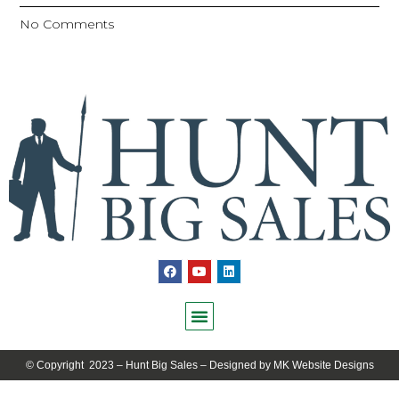
No Comments
© Copyright 2023 – Hunt Big Sales – Designed by
MK Website Designs