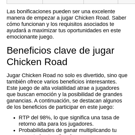
Las bonificaciones pueden ser una excelente
manera de empezar a jugar Chicken Road. Saber
cómo funcionan y los requisitos asociados te
ayudará a maximizar tus oportunidades en este
emocionante juego.
Beneficios clave de jugar
Chicken Road
Jugar Chicken Road no solo es divertido, sino que
también ofrece varios beneficios interesantes.
Este juego de alta volatilidad atrae a jugadores
que buscan emoción y la posibilidad de grandes
ganancias. A continuación, se destacan algunos
de los beneficios de participar en este juego:
RTP del 98%, lo que significa una tasa de
retorno alta para los jugadores.
Probabilidades de ganar multiplicando tu