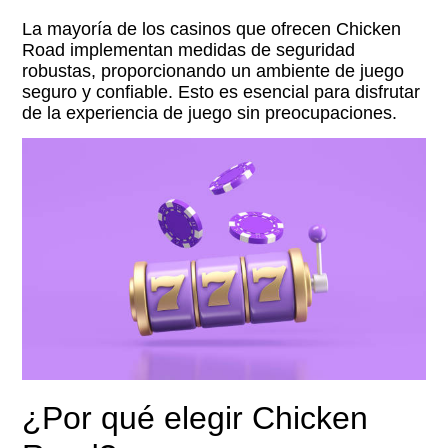
La mayoría de los casinos que ofrecen Chicken
Road implementan medidas de seguridad
robustas, proporcionando un ambiente de juego
seguro y confiable. Esto es esencial para disfrutar
de la experiencia de juego sin preocupaciones.
¿Por qué elegir Chicken