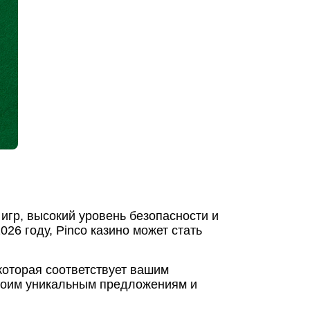
игр, высокий уровень безопасности и
6 году, Pinco казино может стать
которая соответствует вашим
своим уникальным предложениям и