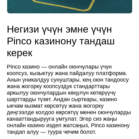
Негизи үчүн эмне үчүн
Pinco казинону тандаш
керек
Pinco казино — онлайн оюнчулары үчүн
коопсуз, кызыктуу жана пайдалуу платформа.
Анын уникалдуу сунуштары, кең оюн тандоосу
жана жогорку коопсуздук стандарттары
аркылуу оюнчулардын көңүлүн көтөрүүчү
шарттарды түзөт. Андан сырткары, казино
ыкчам кызмат көрсөтүү жана жогорку
деңгээлде колдоо көрсөтүү менен оюнчуларды
канааттандырууга умтулат. Эгер сиз жаңы
онлайн казино издеп жатсаңыз, Pinco казинону
тандап алуу — туура чечим болот.