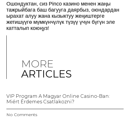
Ошондуктан, сиз Pinco казино менен жаңы
тажрыйбага баш багууга даярбыз, оюндардан
ырахат алуу жана кызыктуу жеңиштерге
жетишүүгө мүмкүнчүлүк түзүү үчүн бүгүн эле
катталып коюңуз!
MORE
ARTICLES
VIP Program A Magyar Online Casino-Ban:
Miért Érdemes Csatlakozni?
No Comments