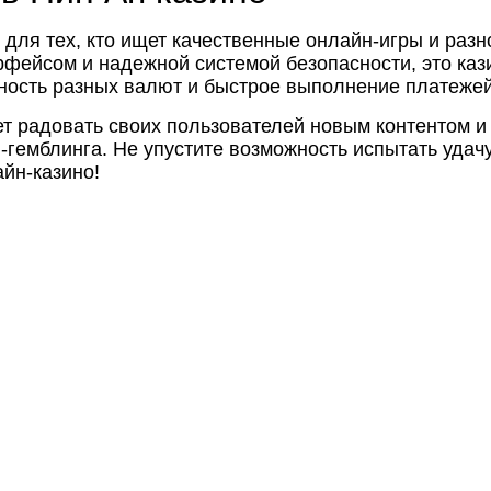
 для тех, кто ищет качественные онлайн-игры и раз
фейсом и надежной системой безопасности, это кази
пность разных валют и быстрое выполнение платежей
т радовать своих пользователей новым контентом и 
-гемблинга. Не упустите возможность испытать удач
йн-казино!