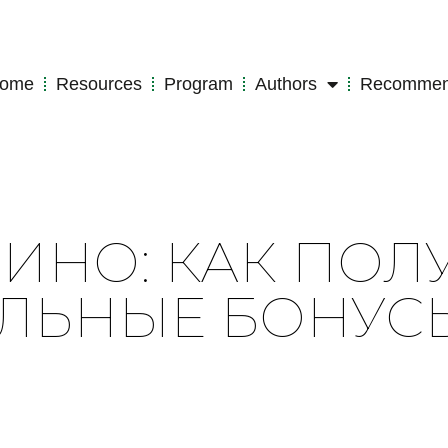
ome
Resources
Program
Authors
Recommen
ЗИНО: КАК ПОЛ
ЛЬНЫЕ БОНУС