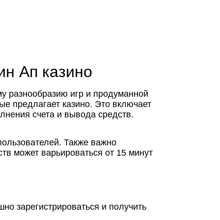
ин Ап казино
му разнообразию игр и продуманной
ые предлагает казино. Это включает
олнения счета и вывода средств.
пользователей. Также важно
ств может варьироваться от 15 минут
шно зарегистрироваться и получить