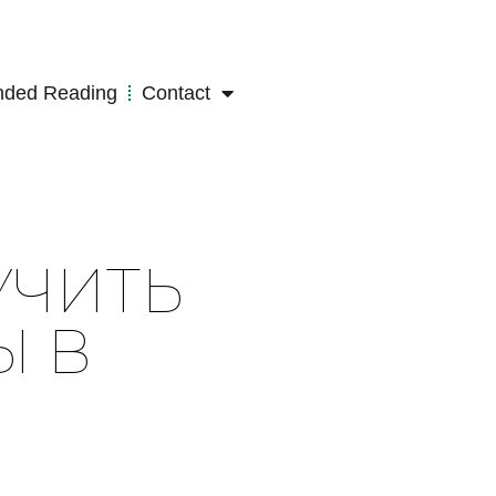
ded Reading
Contact
УЧИТЬ
Ы В