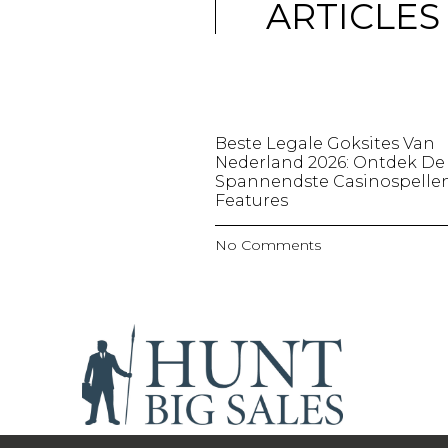
ARTICLES
Beste Legale Goksites Van
Nederland 2026: Ontdek De
Spannendste Casinospelle
Features
No Comments