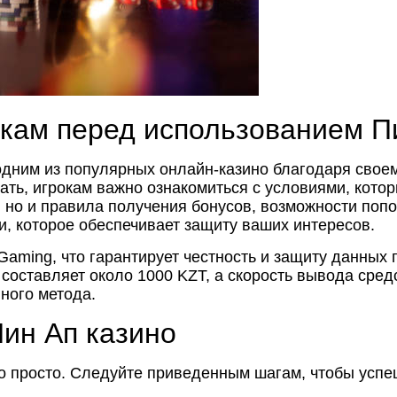
окам перед использованием П
одним из популярных онлайн-казино благодаря свое
ть, игрокам важно ознакомиться с условиями, котор
, но и правила получения бонусов, возможности поп
и, которое обеспечивает защиту ваших интересов.
aming, что гарантирует честность и защиту данных 
составляет около 1000 KZT, а скорость вывода сред
нного метода.
Пин Ап казино
но просто. Следуйте приведенным шагам, чтобы успе