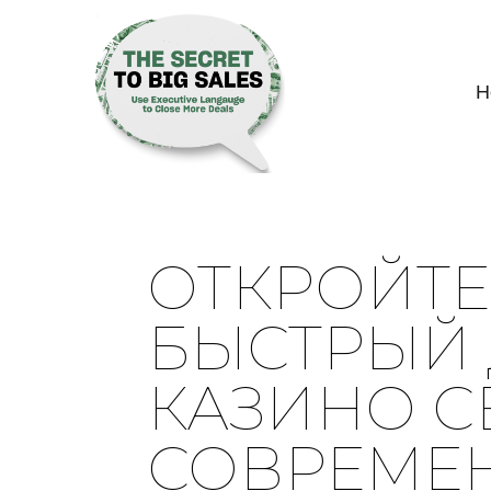
H
ОТКРОЙТЕ 
БЫСТРЫЙ 
КАЗИНО С
СОВРЕМЕ