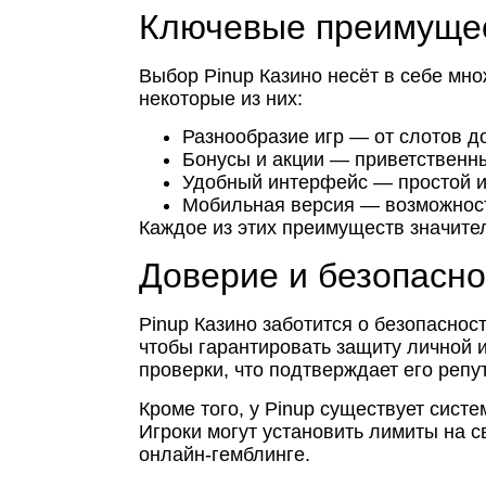
Ключевые преимущес
Выбор Pinup Казино несёт в себе мн
некоторые из них:
Разнообразие игр — от слотов до
Бонусы и акции — приветственн
Удобный интерфейс — простой и 
Мобильная версия — возможность
Каждое из этих преимуществ значите
Доверие и безопасно
Pinup Казино заботится о безопасно
чтобы гарантировать защиту личной 
проверки, что подтверждает его репу
Кроме того, у Pinup существует сист
Игроки могут установить лимиты на 
онлайн-гемблинге.