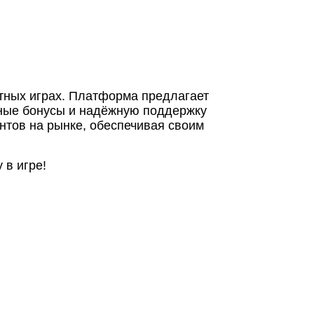
ртных играх. Платформа предлагает
дные бонусы и надёжную поддержку
антов на рынке, обеспечивая своим
 в игре!