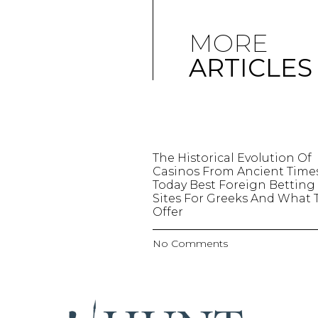
MORE
ARTICLES
The Historical Evolution Of
Casinos From Ancient Time
Today Best Foreign Betting
Sites For Greeks And What 
Offer
No Comments