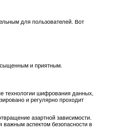
тельным для пользователей. Вот
насыщенным и приятным.
ные технологии шифрования данных,
зировано и регулярно проходит
дотвращение азартной зависимости.
ся важным аспектом безопасности в