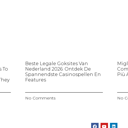
Beste Legale Goksites Van
Migl
s To
Nederland 2026: Ontdek De
Come
Spannendste Casinospellen En
Più A
They
Features
No Comments
No 