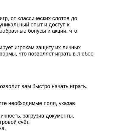
гр, от классических слотов до
уникальный опыт и доступ к
ообразные бонусы и акции, что
ирует игрокам защиту их личных
ормы, что позволяет играть в любое
озволит вам быстро начать играть.
ите необходимые поля, указав
ичность, загрузив документы.
ровой счёт.
на.