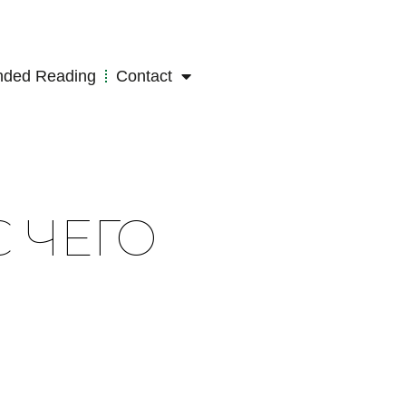
ded Reading
Contact
 ЧЕГО