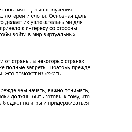
е события с целью получения
а, лотереи и слоты. Основная цель
что делает их увлекательными для
привело к интересу со стороны
чтобы войти в мир виртуальных
и от страны. В некоторых странах
аже полные запреты. Поэтому прежде
ны. Это поможет избежать
Прежде чем начать, важно понимать,
роки должны быть готовы к тому, что
ь бюджет на игры и придерживаться