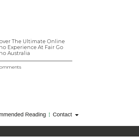
over The Ultimate Online
no Experience At Fair Go
no Australia
Comments
mmended Reading
Contact