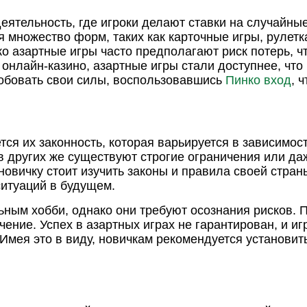
еятельность, где игроки делают ставки на случайны
 множество форм, таких как карточные игры, рулетк
ко азартные игры часто предполагают риск потерь, 
онлайн-казино, азартные игры стали доступнее, что 
обовать свои силы, воспользовавшись
Пинко вход
, 
ся их законность, которая варьируется в зависимост
в других же существуют строгие ограничения или д
 новичку стоит изучить законы и правила своей стра
итуаций в будущем.
ьным хобби, однако они требуют осознания рисков. 
ечение. Успех в азартных играх не гарантирован, и иг
Имея это в виду, новичкам рекомендуется установит