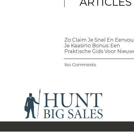
ARTICLES
Zo Claim Je Snel En Eenvo
Je Kaasino Bonus: Een
Praktische Gids Voor Nieuw
No Comments