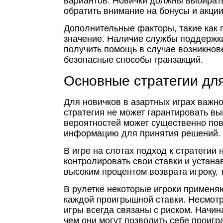
вариантов. Новички должны выбирать 
обратить внимание на бонусы и акци
Дополнительные факторы, такие как 
значение. Наличие службы поддержки 
получить помощь в случае возникнов
безопасные способы транзакций.
Основные стратегии дл
Для новичков в азартных играх важно
стратегия не может гарантировать вы
вероятностей может существенно пов
информацию для принятия решений.
В игре на слотах подход к стратегии 
контролировать свои ставки и устана
высоким процентом возврата игроку, 
В рулетке некоторые игроки применяю
каждой проигрышной ставки. Несмотря
игры всегда связаны с риском. Начин
чем они могут позволить себе проигра