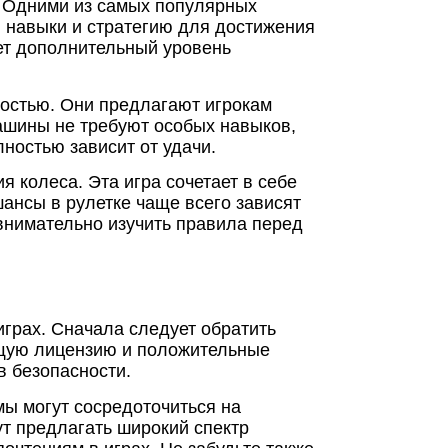
. Одними из самых популярных
ои навыки и стратегию для достижения
яет дополнительный уровень
остью. Они предлагают игрокам
ашины не требуют особых навыков,
ностью зависит от удачи.
я колеса. Эта игра сочетает в себе
шансы в рулетке чаще всего зависят
 внимательно изучить правила перед
грах. Сначала следует обратить
ющую лицензию и положительные
в безопасности.
ы могут сосредоточиться на
ут предлагать широкий спектр