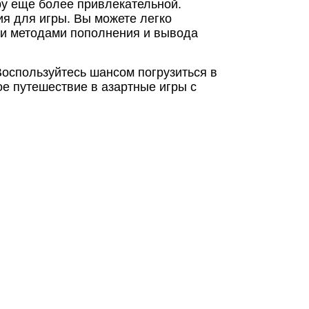
ру еще более привлекательной.
я для игры. Вы можете легко
ыми методами пополнения и вывода
Воспользуйтесь шансом погрузиться в
ое путешествие в азартные игры с