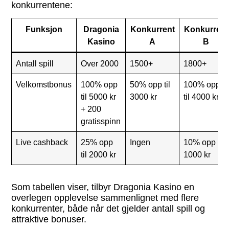
konkurrentene:
Funksjon
Dragonia
Konkurrent
Konkurrent
Kasino
A
B
Antall spill
Over 2000
1500+
1800+
Velkomstbonus
100% opp
50% opp til
100% opp
til 5000 kr
3000 kr
til 4000 kr
+ 200
gratisspinn
Live cashback
25% opp
Ingen
10% opp til
til 2000 kr
1000 kr
Som tabellen viser, tilbyr Dragonia Kasino en
overlegen opplevelse sammenlignet med flere
konkurrenter, både når det gjelder antall spill og
attraktive bonuser.