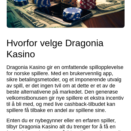
Hvorfor velge Dragonia
Kasino
Dragonia Kasino gir en omfattende spillopplevelse
for norske spillere. Med en brukervennlig app,
sikre betalingsmetoder, og et imponerende utvalg
av spill, er det ingen tvil om at dette er et av de
beste alternativene på markedet. Den generøse
velkomstbonusen gir nye spillere et ekstra incentiv
til å bli med, og med live cashback-tilbudet kan
spillere få tilbake en andel av spillene sine.
Enten du er nybegynner eller en erfaren spiller,
tilbyr Dragonia Kasino alt du trenger for å få en