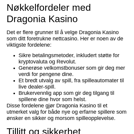
Nøkkelfordeler med
Dragonia Kasino
Det er flere grunner til å velge Dragonia Kasino
som ditt foretrukne nettcasino. Her er noen av de
viktigste fordelene:
Sikre betalingsmetoder, inkludert støtte for
kryptovaluta og Revolut.
Generøse velkomstbonuser som gir deg mer
verdi for pengene dine.
Et bredt utvalg av spill, fra spilleautomater til
live dealer-spill.
Brukervennlig app som gir deg tilgang til
spillene dine hvor som helst.
Disse fordelene gjør Dragonia Kasino til et
utmerket valg for både nye og erfarne spillere som
ønsker en sikker og morsom spilleopplevelse.
Tillitt og sikkerhet