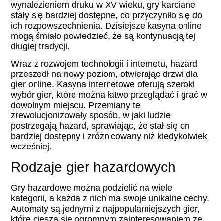
wynalezieniem druku w XV wieku, gry karciane
stały się bardziej dostępne, co przyczyniło się do
ich rozpowszechnienia. Dzisiejsze kasyna online
mogą śmiało powiedzieć, że są kontynuacją tej
długiej tradycji.
Wraz z rozwojem technologii i internetu, hazard
przeszedł na nowy poziom, otwierając drzwi dla
gier online. Kasyna internetowe oferują szeroki
wybór gier, które można łatwo przeglądać i grać w
dowolnym miejscu. Przemiany te
zrewolucjonizowały sposób, w jaki ludzie
postrzegają hazard, sprawiając, że stał się on
bardziej dostępny i zróżnicowany niż kiedykolwiek
wcześniej.
Rodzaje gier hazardowych
Gry hazardowe można podzielić na wiele
kategorii, a każda z nich ma swoje unikalne cechy.
Automaty są jednymi z najpopularniejszych gier,
które cieszą się ogromnym zainteresowaniem ze