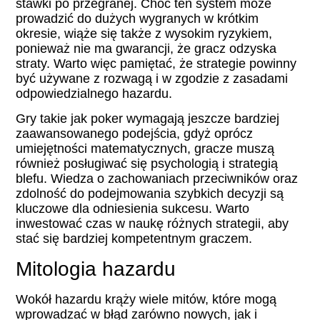
stawki po przegranej. Choć ten system może
prowadzić do dużych wygranych w krótkim
okresie, wiąże się także z wysokim ryzykiem,
ponieważ nie ma gwarancji, że gracz odzyska
straty. Warto więc pamiętać, że strategie powinny
być używane z rozwagą i w zgodzie z zasadami
odpowiedzialnego hazardu.
Gry takie jak poker wymagają jeszcze bardziej
zaawansowanego podejścia, gdyż oprócz
umiejętności matematycznych, gracze muszą
również posługiwać się psychologią i strategią
blefu. Wiedza o zachowaniach przeciwników oraz
zdolność do podejmowania szybkich decyzji są
kluczowe dla odniesienia sukcesu. Warto
inwestować czas w naukę różnych strategii, aby
stać się bardziej kompetentnym graczem.
Mitologia hazardu
Wokół hazardu krąży wiele mitów, które mogą
wprowadzać w błąd zarówno nowych, jak i