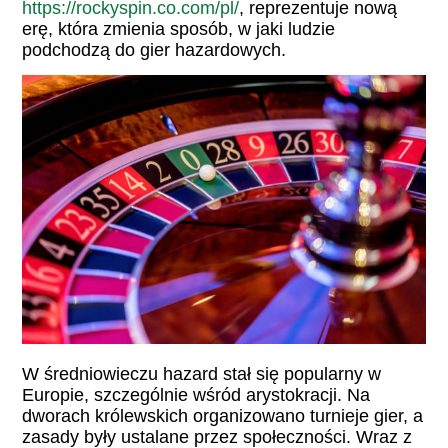
https://rockyspin.co.com/pl/
, reprezentuje nową
erę, która zmienia sposób, w jaki ludzie
podchodzą do gier hazardowych.
W średniowieczu hazard stał się popularny w
Europie, szczególnie wśród arystokracji. Na
dworach królewskich organizowano turnieje gier, a
zasady były ustalane przez społeczności. Wraz z