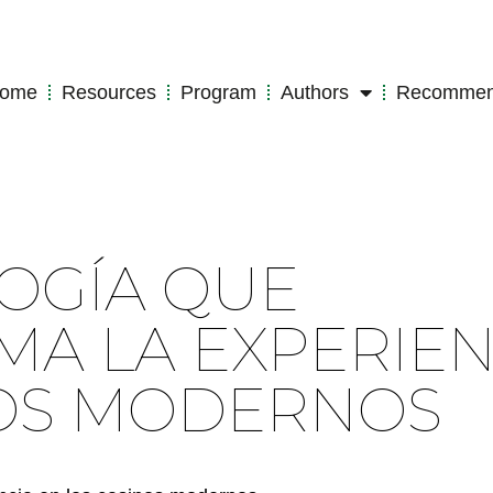
ome
Resources
Program
Authors
Recommen
OGÍA QUE
A LA EXPERIEN
NOS MODERNOS