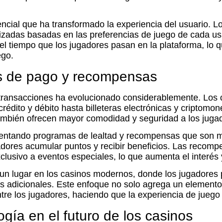
ncial que ha transformado la experiencia del usuario. L
zadas basadas en las preferencias de juego de cada usu
l tiempo que los jugadores pasan en la plataforma, lo q
ego.
s de pago y recompensas
 transacciones ha evolucionado considerablemente. Los
édito y débito hasta billeteras electrónicas y criptomon
también ofrecen mayor comodidad y seguridad a los juga
tando programas de lealtad y recompensas que son más
adores acumular puntos y recibir beneficios. Las recompe
lusivo a eventos especiales, lo que aumenta el interés y
un lugar en los casinos modernos, donde los jugadores p
s adicionales. Este enfoque no solo agrega un elemento
tre los jugadores, haciendo que la experiencia de jueg
ogía en el futuro de los casinos