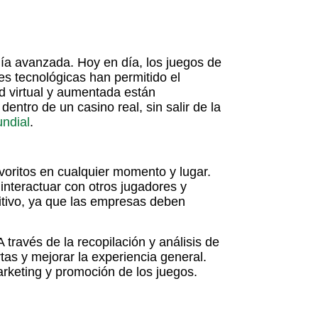
ía avanzada. Hoy en día, los juegos de
es tecnológicas han permitido el
ad virtual y aumentada están
ntro de un casino real, sin salir de la
ndial
.
voritos en cualquier momento y lugar.
 interactuar con otros jugadores y
itivo, ya que las empresas deben
 través de la recopilación y análisis de
as y mejorar la experiencia general.
arketing y promoción de los juegos.