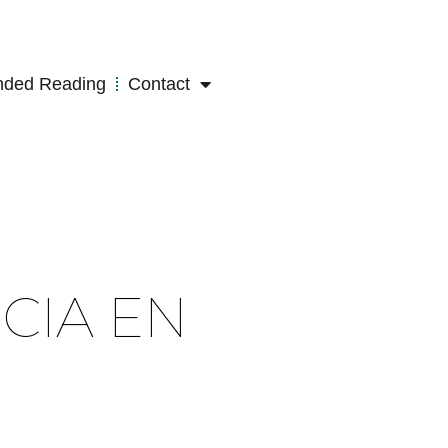
ded Reading
Contact
CIA EN