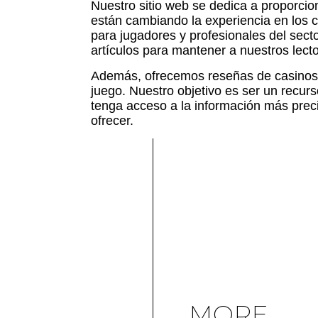
Nuestro sitio web se dedica a proporcion
están cambiando la experiencia en los c
para jugadores y profesionales del sec
artículos para mantener a nuestros lect
Además, ofrecemos reseñas de casinos, 
juego. Nuestro objetivo es ser un recur
tenga acceso a la información más preci
ofrecer.
MORE