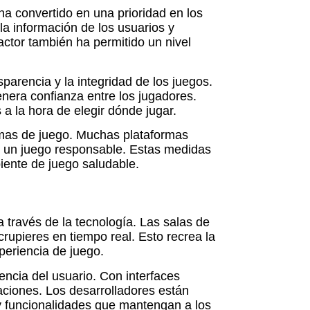
ha convertido en una prioridad en los
la información de los usuarios y
actor también ha permitido un nivel
parencia y la integridad de los juegos.
enera confianza entre los jugadores.
a la hora de elegir dónde jugar.
lemas de juego. Muchas plataformas
o un juego responsable. Estas medidas
iente de juego saludable.
 través de la tecnología. Las salas de
crupieres en tiempo real. Esto recrea la
periencia de juego.
encia del usuario. Con interfaces
caciones. Los desarrolladores están
 y funcionalidades que mantengan a los