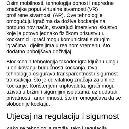
Osim mobilnosti, tehnologija donosi i napredne
značajke poput virtualne stvarnosti (VR) i
proširene stvarnosti (AR). Ove tehnologije
omogućuju igračima da dožive kockanje na
potpuno nov način, stvarajući imersivno iskustvo
koje je gotovo jednako fizičkom prisustvu u
kockarnici. Igrači mogu komunicirati s drugim
igračima i djeliteljima u realnom vremenu, što
dodatno poboljšava doživljaj.
Blockchain tehnologija također igra ključnu ulogu
u oblikovanju budućnosti kockanja. Ova
tehnologija osigurava transparentnost i sigurnost
transakcija, što je od vitalnog značaja za online
kockanje. Korištenjem kriptovaluta, igrači mogu
uživati u bržim i sigurnijim isplatama, uz dodatak
privatnosti i anonimnosti, što im omogućava da se
slobodnije kockaju.
Utjecaj na regulaciju i sigurnost
Kako se tehnologija razvija, tako i regulacija