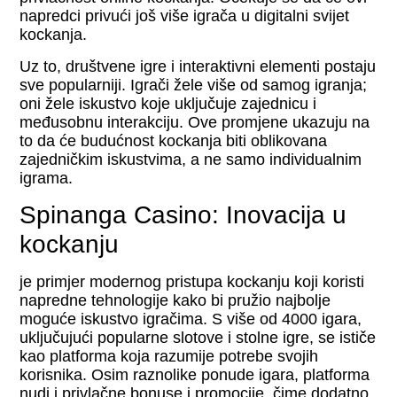
napredci privući još više igrača u digitalni svijet
kockanja.
Uz to, društvene igre i interaktivni elementi postaju
sve popularniji. Igrači žele više od samog igranja;
oni žele iskustvo koje uključuje zajednicu i
međusobnu interakciju. Ove promjene ukazuju na
to da će budućnost kockanja biti oblikovana
zajedničkim iskustvima, a ne samo individualnim
igrama.
Spinanga Casino: Inovacija u
kockanju
je primjer modernog pristupa kockanju koji koristi
napredne tehnologije kako bi pružio najbolje
moguće iskustvo igračima. S više od 4000 igara,
uključujući popularne slotove i stolne igre, se ističe
kao platforma koja razumije potrebe svojih
korisnika. Osim raznolike ponude igara, platforma
nudi i privlačne bonuse i promocije, čime dodatno