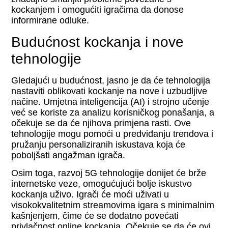
kockanjem i omogućiti igračima da donose
informirane odluke.
Budućnost kockanja i nove
tehnologije
Gledajući u budućnost, jasno je da će tehnologija
nastaviti oblikovati kockanje na nove i uzbudljive
načine. Umjetna inteligencija (AI) i strojno učenje
već se koriste za analizu korisničkog ponašanja, a
očekuje se da će njihova primjena rasti. Ove
tehnologije mogu pomoći u predviđanju trendova i
pružanju personaliziranih iskustava koja će
poboljšati angažman igrača.
Osim toga, razvoj 5G tehnologije donijet će brže
internetske veze, omogućujući bolje iskustvo
kockanja uživo. Igrači će moći uživati u
visokokvalitetnim streamovima igara s minimalnim
kašnjenjem, čime će se dodatno povećati
privlačnost online kockanja. Očekuje se da će ovi