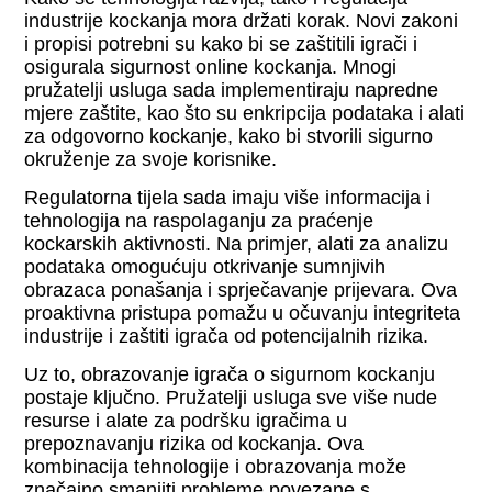
industrije kockanja mora držati korak. Novi zakoni
i propisi potrebni su kako bi se zaštitili igrači i
osigurala sigurnost online kockanja. Mnogi
pružatelji usluga sada implementiraju napredne
mjere zaštite, kao što su enkripcija podataka i alati
za odgovorno kockanje, kako bi stvorili sigurno
okruženje za svoje korisnike.
Regulatorna tijela sada imaju više informacija i
tehnologija na raspolaganju za praćenje
kockarskih aktivnosti. Na primjer, alati za analizu
podataka omogućuju otkrivanje sumnjivih
obrazaca ponašanja i sprječavanje prijevara. Ova
proaktivna pristupa pomažu u očuvanju integriteta
industrije i zaštiti igrača od potencijalnih rizika.
Uz to, obrazovanje igrača o sigurnom kockanju
postaje ključno. Pružatelji usluga sve više nude
resurse i alate za podršku igračima u
prepoznavanju rizika od kockanja. Ova
kombinacija tehnologije i obrazovanja može
značajno smanjiti probleme povezane s