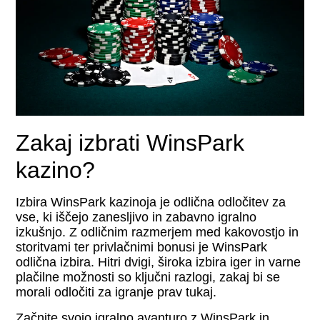
Zakaj izbrati WinsPark
kazino?
Izbira WinsPark kazinoja je odlična odločitev za
vse, ki iščejo zanesljivo in zabavno igralno
izkušnjo. Z odličnim razmerjem med kakovostjo in
storitvami ter privlačnimi bonusi je WinsPark
odlična izbira. Hitri dvigi, široka izbira iger in varne
plačilne možnosti so ključni razlogi, zakaj bi se
morali odločiti za igranje prav tukaj.
Začnite svojo igralno avanturo z WinsPark in