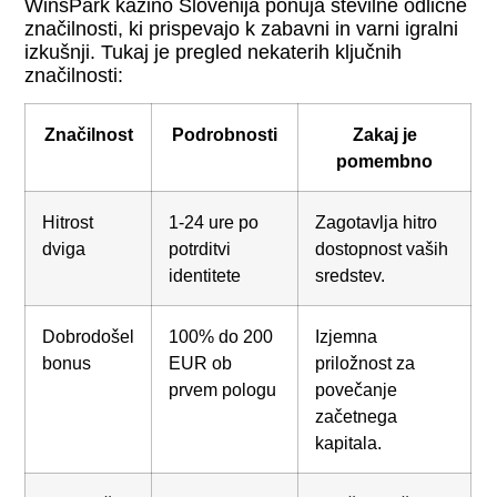
WinsPark kazino Slovenija ponuja številne odlične
značilnosti, ki prispevajo k zabavni in varni igralni
izkušnji. Tukaj je pregled nekaterih ključnih
značilnosti:
Značilnost
Podrobnosti
Zakaj je
pomembno
Hitrost
1-24 ure po
Zagotavlja hitro
dviga
potrditvi
dostopnost vaših
identitete
sredstev.
Dobrodošel
100% do 200
Izjemna
bonus
EUR ob
priložnost za
prvem pologu
povečanje
začetnega
kapitala.