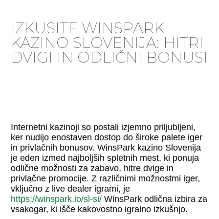
IZKUSITE WINSPARK
KAZINO SLOVENIJA: HITRI
DVIGI IN ODLIČNI BONUSI
Internetni kazinoji so postali izjemno priljubljeni,
ker nudijo enostaven dostop do široke palete iger
in privlačnih bonusov. WinsPark kazino Slovenija
je eden izmed najboljših spletnih mest, ki ponuja
odlične možnosti za zabavo, hitre dvige in
privlačne promocije. Z različnimi možnostmi iger,
vključno z live dealer igrami, je
https://winspark.io/sl-si/
WinsPark odlična izbira za
vsakogar, ki išče kakovostno igralno izkušnjo.