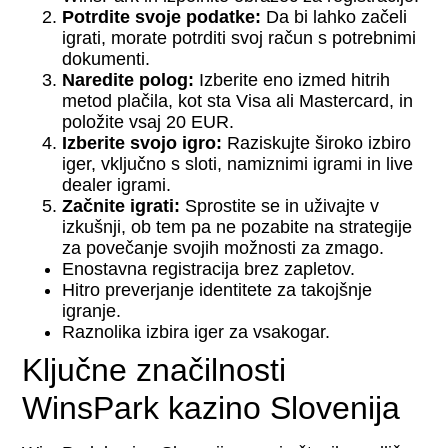
Potrdite svoje podatke:
Da bi lahko začeli
igrati, morate potrditi svoj račun s potrebnimi
dokumenti.
Naredite polog:
Izberite eno izmed hitrih
metod plačila, kot sta Visa ali Mastercard, in
položite vsaj 20 EUR.
Izberite svojo igro:
Raziskujte široko izbiro
iger, vključno s sloti, namiznimi igrami in live
dealer igrami.
Začnite igrati:
Sprostite se in uživajte v
izkušnji, ob tem pa ne pozabite na strategije
za povečanje svojih možnosti za zmago.
Enostavna registracija brez zapletov.
Hitro preverjanje identitete za takojšnje
igranje.
Raznolika izbira iger za vsakogar.
Ključne značilnosti
WinsPark kazino Slovenija