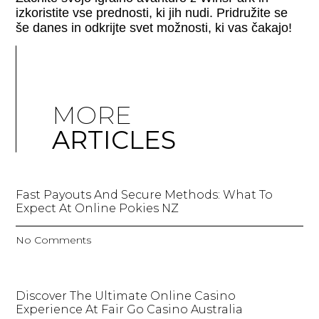
izkoristite vse prednosti, ki jih nudi. Pridružite se
še danes in odkrijte svet možnosti, ki vas čakajo!
MORE
ARTICLES
Fast Payouts And Secure Methods: What To
Expect At Online Pokies NZ
No Comments
Discover The Ultimate Online Casino
Experience At Fair Go Casino Australia