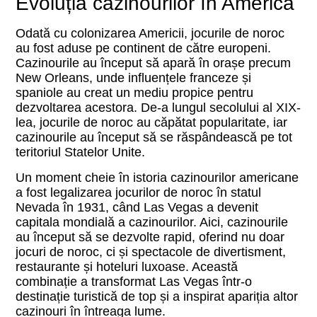
Evoluția cazinourilor în America
Odată cu colonizarea Americii, jocurile de noroc
au fost aduse pe continent de către europeni.
Cazinourile au început să apară în orașe precum
New Orleans, unde influențele franceze și
spaniole au creat un mediu propice pentru
dezvoltarea acestora. De-a lungul secolului al XIX-
lea, jocurile de noroc au căpătat popularitate, iar
cazinourile au început să se răspândească pe tot
teritoriul Statelor Unite.
Un moment cheie în istoria cazinourilor americane
a fost legalizarea jocurilor de noroc în statul
Nevada în 1931, când Las Vegas a devenit
capitala mondială a cazinourilor. Aici, cazinourile
au început să se dezvolte rapid, oferind nu doar
jocuri de noroc, ci și spectacole de divertisment,
restaurante și hoteluri luxoase. Această
combinație a transformat Las Vegas într-o
destinație turistică de top și a inspirat apariția altor
cazinouri în întreaga lume.