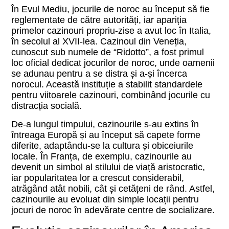
În Evul Mediu, jocurile de noroc au început să fie
reglementate de către autorități, iar apariția
primelor cazinouri propriu-zise a avut loc în Italia,
în secolul al XVII-lea. Cazinoul din Veneția,
cunoscut sub numele de “Ridotto”, a fost primul
loc oficial dedicat jocurilor de noroc, unde oamenii
se adunau pentru a se distra și a-și încerca
norocul. Această instituție a stabilit standardele
pentru viitoarele cazinouri, combinând jocurile cu
distracția socială.
De-a lungul timpului, cazinourile s-au extins în
întreaga Europă și au început să capete forme
diferite, adaptându-se la cultura și obiceiurile
locale. În Franța, de exemplu, cazinourile au
devenit un simbol al stilului de viață aristocratic,
iar popularitatea lor a crescut considerabil,
atrăgând atât nobili, cât și cetățeni de rând. Astfel,
cazinourile au evoluat din simple locații pentru
jocuri de noroc în adevărate centre de socializare.