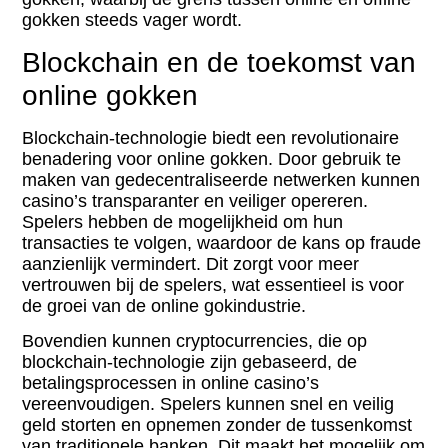
gokken steeds vager wordt.
Blockchain en de toekomst van
online gokken
Blockchain-technologie biedt een revolutionaire
benadering voor online gokken. Door gebruik te
maken van gedecentraliseerde netwerken kunnen
casino’s transparanter en veiliger opereren.
Spelers hebben de mogelijkheid om hun
transacties te volgen, waardoor de kans op fraude
aanzienlijk vermindert. Dit zorgt voor meer
vertrouwen bij de spelers, wat essentieel is voor
de groei van de online gokindustrie.
Bovendien kunnen cryptocurrencies, die op
blockchain-technologie zijn gebaseerd, de
betalingsprocessen in online casino’s
vereenvoudigen. Spelers kunnen snel en veilig
geld storten en opnemen zonder de tussenkomst
van traditionele banken. Dit maakt het mogelijk om