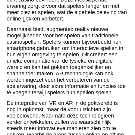
ervaring zorgt ervoor dat spelers langer en met
meer plezier spelen, wat de algehele beleving van
online gokken verbetert.
Daarnaast biedt augmented reality nieuwe
mogelijkheden voor het spelen van traditionele
casinospellen. Spelers kunnen bijvoorbeeld hun
smartphone gebruiken om interactieve spellen in
hun eigen omgeving te spelen. Dit creëert een
unieke combinatie van de fysieke en digitale
wereld en kan het gokken toegankelijker en
spannender maken. AR-technologie kan ook
worden ingezet voor het verbeteren van de
spelervaring, door extra informatie en functies toe
te voegen terwijl spelers hun spellen spelen.
De integratie van VR en AR in de gokwereld is
nog in opkomst, maar de vooruitzichten zijn
veelbelovend. Naarmate deze technologieën
verder ontwikkelen, zullen we waarschijnlijk
steeds meer innovatieve manieren zien om te
gokken, waarbij de grens tussen online en offline