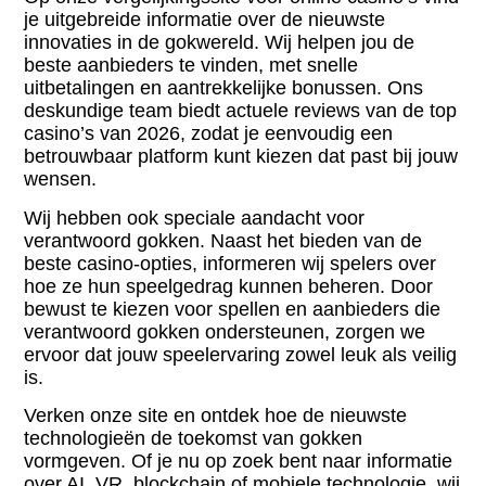
je uitgebreide informatie over de nieuwste
innovaties in de gokwereld. Wij helpen jou de
beste aanbieders te vinden, met snelle
uitbetalingen en aantrekkelijke bonussen. Ons
deskundige team biedt actuele reviews van de top
casino’s van 2026, zodat je eenvoudig een
betrouwbaar platform kunt kiezen dat past bij jouw
wensen.
Wij hebben ook speciale aandacht voor
verantwoord gokken. Naast het bieden van de
beste casino-opties, informeren wij spelers over
hoe ze hun speelgedrag kunnen beheren. Door
bewust te kiezen voor spellen en aanbieders die
verantwoord gokken ondersteunen, zorgen we
ervoor dat jouw speelervaring zowel leuk als veilig
is.
Verken onze site en ontdek hoe de nieuwste
technologieën de toekomst van gokken
vormgeven. Of je nu op zoek bent naar informatie
over AI, VR, blockchain of mobiele technologie, wij