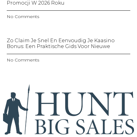
Promocji W 2026 Roku
No Comments
Zo Claim Je Snel En Eenvoudig Je Kaasino
Bonus: Een Praktische Gids Voor Nieuwe
No Comments