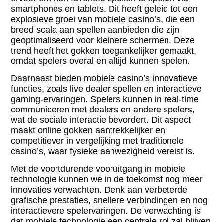
smartphones en tablets. Dit heeft geleid tot een
explosieve groei van mobiele casino’s, die een
breed scala aan spellen aanbieden die zijn
geoptimaliseerd voor kleinere schermen. Deze
trend heeft het gokken toegankelijker gemaakt,
omdat spelers overal en altijd kunnen spelen.
Daarnaast bieden mobiele casino’s innovatieve
functies, zoals live dealer spellen en interactieve
gaming-ervaringen. Spelers kunnen in real-time
communiceren met dealers en andere spelers,
wat de sociale interactie bevordert. Dit aspect
maakt online gokken aantrekkelijker en
competitiever in vergelijking met traditionele
casino’s, waar fysieke aanwezigheid vereist is.
Met de voortdurende vooruitgang in mobiele
technologie kunnen we in de toekomst nog meer
innovaties verwachten. Denk aan verbeterde
grafische prestaties, snellere verbindingen en nog
interactievere spelervaringen. De verwachting is
dat mobiele technologie een centrale rol zal blijven