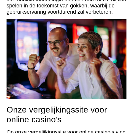
spelen in de toekomst van gokken, waarbij de
gebruikservaring voortdurend zal verbeteren.
Onze vergelijkingssite voor
online casino’s
Op onze vergelijkingssite voor online casino’s vind