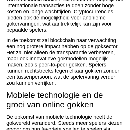
internationale transacties te doen zonder hoge
kosten en lange wachttijden. Cryptocurrencies
bieden ook de mogelijkheid voor anonieme
gokervaringen, wat aantrekkelijk kan zijn voor
bepaalde spelers.
In de toekomst zal blockchain naar verwachting
een nog grotere impact hebben op de goksector.
Het zal niet alleen de transparantie verbeteren,
maar ook innovatieve gokmodellen mogelijk
maken, zoals peer-to-peer gokken. Spelers
kunnen rechtstreeks tegen elkaar gokken zonder
een tussenpersoon, wat de spelervaring verder
zou kunnen verrijken.
Mobiele technologie en de
groei van online gokken
De opkomst van mobiele technologie heeft de
gokwereld veranderd. Steeds meer spelers kiezen
ervoor om hun favoriete spellen te spelen via