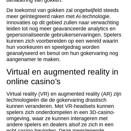
De toekomst van gokken zal ongetwijfeld steeds
meer geïntegreerd raken met AI-technologie.
Innovaties op dit gebied zullen naar verwachting
leiden tot nog meer geavanceerde analytics en
gepersonaliseerde gebruikerservaringen. Spelers
kunnen zich voorbereiden op een wereld waarin
hun voorkeuren en speelgedrag worden
geanalyseerd en benut om hun gokervaring nog
aangenamer te maken.
Virtual en augmented reality in
online casino’s
Virtual reality (VR) en augmented reality (AR) zijn
technologieën die de gokervaring drastisch
kunnen veranderen. Met VR-headsets kunnen
spelers zich onderdompelen in een 3D-casino-
omgeving, waar ze kunnen interageren met
andere spelers en dealers alsof ze zich in een
echt casino bevinden. Deze meeslepende