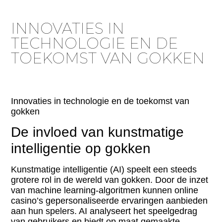
INNOVATIES IN
TECHNOLOGIE EN DE
TOEKOMST VAN GOKKEN
Innovaties in technologie en de toekomst van
gokken
De invloed van kunstmatige
intelligentie op gokken
Kunstmatige intelligentie (AI) speelt een steeds
grotere rol in de wereld van gokken. Door de inzet
van machine learning-algoritmen kunnen online
casino’s gepersonaliseerde ervaringen aanbieden
aan hun spelers. AI analyseert het speelgedrag
van gebruikers en biedt op maat gemaakte