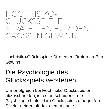
HOCHRISIKO-
GLÜCKSSPIELE
STRATEGIEN FÜR DEN
GROSSEN GEWINN
Hochrisiko-Glücksspiele Strategien für den großen
Gewinn
Die Psychologie des
Glücksspiels verstehen
Um erfolgreich bei Hochrisiko-Glücksspielen
abzuschneiden, ist es entscheidend, die
Psychologie hinter dem Glücksspiel zu begreifen.
Spieler neigen oft dazu, emotionale