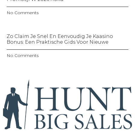
No Comments
Zo Claim Je Snel En Eenvoudig Je Kaasino
Bonus: Een Praktische Gids Voor Nieuwe
No Comments