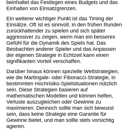
beinhaltet das Festlegen eines Budgets und das
Einhalten von Einsatzgrenzen.
Ein weiterer wichtiger Punkt ist das Timing der
Einsätze. Oft ist es sinnvoll, in den frühen Runden
zurückhaltender zu spielen und sich später
aggressiver zu zeigen, wenn man ein besseres
Gefühl für die Dynamik des Spiels hat. Das
Beobachten anderer Spieler und das Anpassen
der eigenen Strategie in Echtzeit kann einen
signifikanten Vorteil verschaffen.
Darüber hinaus können spezielle Wettstrategien,
wie die Martingale- oder Fibonacci-Strategie, in
bestimmten Hochrisiko-Spielsituationen nützlich
sein. Diese Strategien basieren auf
mathematischen Modellen und können helfen,
Verluste auszugleichen oder Gewinne zu
maximieren. Dennoch sollte man sich bewusst
sein, dass keine Strategie eine Garantie für
Gewinne bietet, und man sollte stets vorsichtig
agieren.