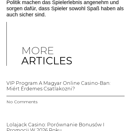
Politik machen das Spielerlebnis angenehm und
sorgen dafür, dass Spieler sowohl Spaß haben als
auch sicher sind.
MORE
ARTICLES
VIP Program A Magyar Online Casino-Ban:
Miért Érdemes Csatlakozni?
No Comments
Lolajack Casino: Porównanie Bonusów I
Promocji W 2026 Roku