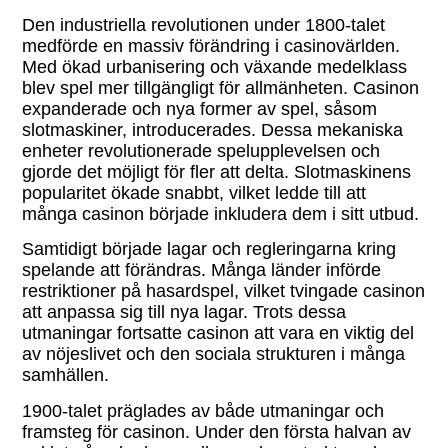
Den industriella revolutionen under 1800-talet
medförde en massiv förändring i casinovärlden.
Med ökad urbanisering och växande medelklass
blev spel mer tillgängligt för allmänheten. Casinon
expanderade och nya former av spel, såsom
slotmaskiner, introducerades. Dessa mekaniska
enheter revolutionerade spelupplevelsen och
gjorde det möjligt för fler att delta. Slotmaskinens
popularitet ökade snabbt, vilket ledde till att
många casinon började inkludera dem i sitt utbud.
Samtidigt började lagar och regleringarna kring
spelande att förändras. Många länder införde
restriktioner på hasardspel, vilket tvingade casinon
att anpassa sig till nya lagar. Trots dessa
utmaningar fortsatte casinon att vara en viktig del
av nöjeslivet och den sociala strukturen i många
samhällen.
1900-talet präglades av både utmaningar och
framsteg för casinon. Under den första halvan av