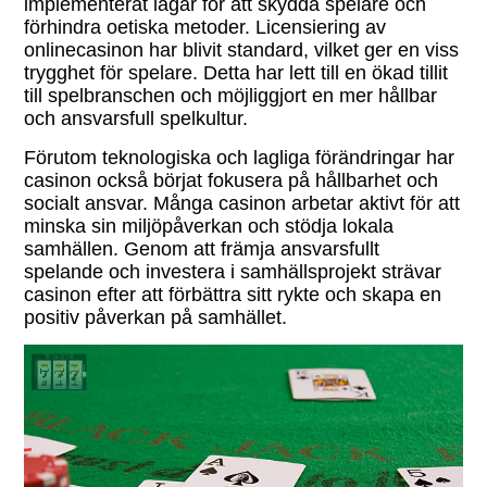
implementerat lagar för att skydda spelare och
förhindra oetiska metoder. Licensiering av
onlinecasinon har blivit standard, vilket ger en viss
trygghet för spelare. Detta har lett till en ökad tillit
till spelbranschen och möjliggjort en mer hållbar
och ansvarsfull spelkultur.
Förutom teknologiska och lagliga förändringar har
casinon också börjat fokusera på hållbarhet och
socialt ansvar. Många casinon arbetar aktivt för att
minska sin miljöpåverkan och stödja lokala
samhällen. Genom att främja ansvarsfullt
spelande och investera i samhällsprojekt strävar
casinon efter att förbättra sitt rykte och skapa en
positiv påverkan på samhället.