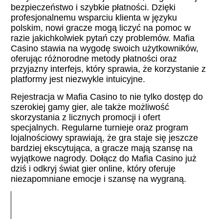
bezpieczeństwo i szybkie płatności. Dzięki
profesjonalnemu wsparciu klienta w języku
polskim, nowi gracze mogą liczyć na pomoc w
razie jakichkolwiek pytań czy problemów. Mafia
Casino stawia na wygodę swoich użytkowników,
oferując różnorodne metody płatności oraz
przyjazny interfejs, który sprawia, że korzystanie z
platformy jest niezwykle intuicyjne.
Rejestracja w Mafia Casino to nie tylko dostęp do
szerokiej gamy gier, ale także możliwość
skorzystania z licznych promocji i ofert
specjalnych. Regularne turnieje oraz program
lojalnościowy sprawiają, że gra staje się jeszcze
bardziej ekscytująca, a gracze mają szansę na
wyjątkowe nagrody. Dołącz do Mafia Casino już
dziś i odkryj świat gier online, który oferuje
niezapomniane emocje i szansę na wygraną.