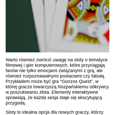
Warto również zwrócić uwagę na sloty o tematyce
filmowej i gier komputerowych, które przyciągają
fanów nie tylko emocjami związanymi z grą, ale
również rozpoznawalnymi postaciami czy fabułą.
Przykładem może być gra “Gonzos Quest”, w
której gracze towarzyszą hiszpańskiemu odkrywcy
w poszukiwaniu złota. Elementy interaktywne
sprawiają, że każda sesja staje się ekscytującą
przygodą.
Sloty to idealna opcja dla nowych graczy, którzy