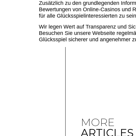
Zusätzlich zu den grundlegenden Informa
Bewertungen von Online-Casinos und Rat
für alle Glücksspielinteressierten zu s
Wir legen Wert auf Transparenz und Sic
Besuchen Sie unsere Webseite regelmäßi
Glücksspiel sicherer und angenehmer zu
MORE
ARTICLES