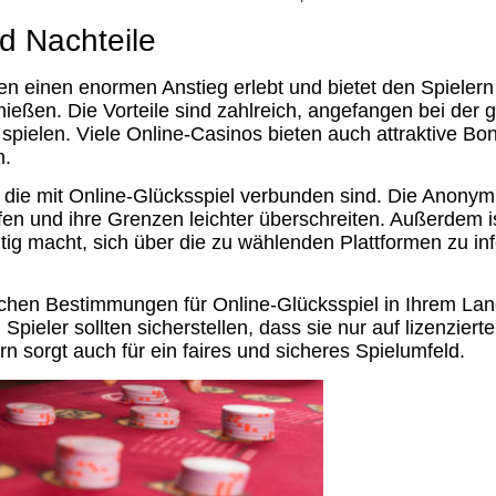
d Nachteile
en einen enormen Anstieg erlebt und bietet den Spielern
ießen. Die Vorteile sind zahlreich, angefangen bei der 
u spielen. Viele Online-Casinos bieten auch attraktive B
n.
e, die mit Online-Glücksspiel verbunden sind. Die Anonym
fen und ihre Grenzen leichter überschreiten. Außerdem i
htig macht, sich über die zu wählenden Plattformen zu i
tlichen Bestimmungen für Online-Glücksspiel in Ihrem La
 Spieler sollten sicherstellen, dass sie nur auf lizenzier
rn sorgt auch für ein faires und sicheres Spielumfeld.