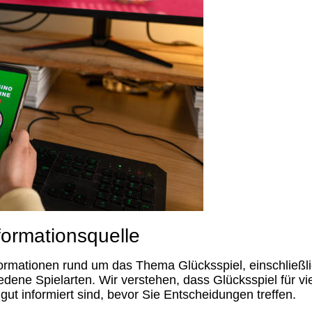
formationsquelle
rmationen rund um das Thema Glücksspiel, einschließlic
iedene Spielarten. Wir verstehen, dass Glücksspiel für 
 gut informiert sind, bevor Sie Entscheidungen treffen.