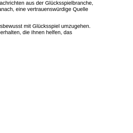
Nachrichten aus der Glücksspielbranche,
anach, eine vertrauenswürdige Quelle
ngsbewusst mit Glücksspiel umzugehen.
halten, die Ihnen helfen, das