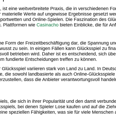
ist eine weitverbreitete Praxis, die in verschiedenen Fo
r materielle Werte auf ungewisse Ergebnisse gesetzt wer
portwetten und Online-Spielen. Die Faszination des Glück
. Plattformen wie
Casinacho
bieten Einblicke, die für An
ne Form der Freizeitbeschäftigung dar, die Spannung und 
ewusst zu sein. In einigen Fällen kann Glücksspiel zu fin
voll betrieben wird. Daher ist es entscheidend, sich üb
um fundierte Entscheidungen treffen zu können.
lücksspiel variieren stark von Land zu Land. In Deutsc
tze, die sowohl landbasierte als auch Online-Glücksspiel
erzustellen, dass die Anbieter verantwortungsvoll handel
els, die sich in ihrer Popularität und den damit verbund
ksspiels, bei denen Spieler Lose kaufen und auf die Zi
keine speziellen Fähigkeiten, was sie für viele Menschen a