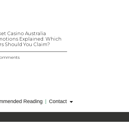
et Casino Australia
otions Explained: Which
rs Should You Claim?
Comments
mmended Reading
Contact