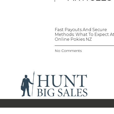
Fast Payouts And Secure
Methods: What To Expect A
Online Pokies NZ
No Comments