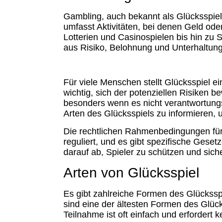
Gambling, auch bekannt als Glücksspiel, 
umfasst Aktivitäten, bei denen Geld ode
Lotterien und Casinospielen bis hin zu S
aus Risiko, Belohnung und Unterhaltung
Für viele Menschen stellt Glücksspiel ei
wichtig, sich der potenziellen Risiken b
besonders wenn es nicht verantwortungs
Arten des Glücksspiels zu informieren, 
Die rechtlichen Rahmenbedingungen für G
reguliert, und es gibt spezifische Gese
darauf ab, Spieler zu schützen und sich
Arten von Glücksspiel
Es gibt zahlreiche Formen des Glücksspi
sind eine der ältesten Formen des Glüc
Teilnahme ist oft einfach und erfordert 