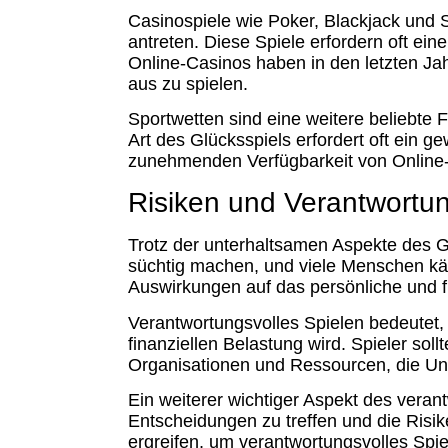
Casinospiele wie Poker, Blackjack und S
antreten. Diese Spiele erfordern oft ein
Online-Casinos haben in den letzten Jah
aus zu spielen.
Sportwetten sind eine weitere beliebte 
Art des Glücksspiels erfordert oft ein g
zunehmenden Verfügbarkeit von Online-
Risiken und Verantwortun
Trotz der unterhaltsamen Aspekte des Glü
süchtig machen, und viele Menschen käm
Auswirkungen auf das persönliche und f
Verantwortungsvolles Spielen bedeutet, 
finanziellen Belastung wird. Spieler sol
Organisationen und Ressourcen, die Unt
Ein weiterer wichtiger Aspekt des verant
Entscheidungen zu treffen und die Risi
ergreifen, um verantwortungsvolles Spiel