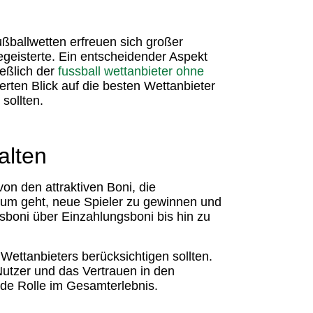
ußballwetten erfreuen sich großer
geisterte. Ein entscheidender Aspekt
eßlich der
fussball wettanbieter ohne
ierten Blick auf die besten Wettanbieter
sollten.
alten
on den attraktiven Boni, die
arum geht, neue Spieler zu gewinnen und
boni über Einzahlungsboni bis hin zu
Wettanbieters berücksichtigen sollten.
Nutzer und das Vertrauen in den
nde Rolle im Gesamterlebnis.