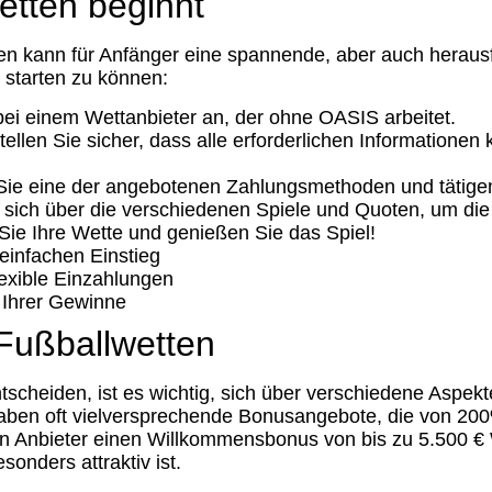
etten beginnt
ten kann für Anfänger eine spannende, aber auch herausf
l starten zu können:
ei einem Wettanbieter an, der ohne OASIS arbeitet.
ellen Sie sicher, dass alle erforderlichen Informationen 
ie eine der angebotenen Zahlungsmethoden und tätigen 
 sich über die verschiedenen Spiele und Quoten, um die
Sie Ihre Wette und genießen Sie das Spiel!
 einfachen Einstieg
lexible Einzahlungen
 Ihrer Gewinne
 Fußballwetten
ntscheiden, ist es wichtig, sich über verschiedene Aspek
aben oft vielversprechende Bonusangebote, die von 200
ein Anbieter einen Willkommensbonus von bis zu 5.500 €
sonders attraktiv ist.