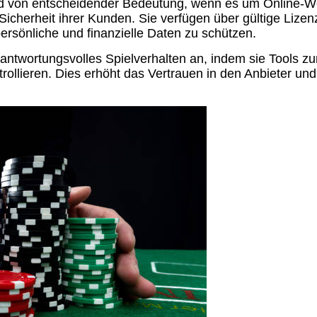
nd von entscheidender Bedeutung, wenn es um Online-We
icherheit ihrer Kunden. Sie verfügen über gültige Liz
ersönliche und finanzielle Daten zu schützen.
antwortungsvolles Spielverhalten an, indem sie Tools zur
trollieren. Dies erhöht das Vertrauen in den Anbieter un