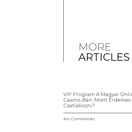
MORE
ARTICLES
VIP Program A Magyar Onli
Casino-Ban: Miért Érdemes
Csatlakozni?
No Comments