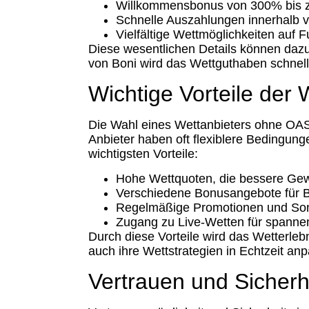
Willkommensbonus von 300% bis zu
Schnelle Auszahlungen innerhalb 
Vielfältige Wettmöglichkeiten auf F
Diese wesentlichen Details können dazu
von Boni wird das Wettguthaben schnell 
Wichtige Vorteile der
Die Wahl eines Wettanbieters ohne OASI
Anbieter haben oft flexiblere Bedingung
wichtigsten Vorteile:
Hohe Wettquoten, die bessere Ge
Verschiedene Bonusangebote für 
Regelmäßige Promotionen und So
Zugang zu Live-Wetten für spanne
Durch diese Vorteile wird das Wetterlebn
auch ihre Wettstrategien in Echtzeit an
Vertrauen und Sicherh