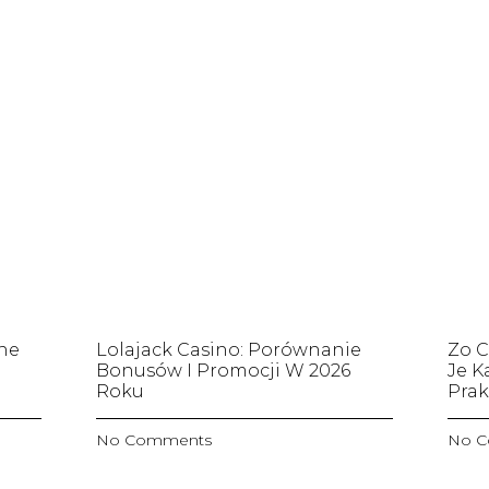
ne
Lolajack Casino: Porównanie
Zo C
Bonusów I Promocji W 2026
Je K
Roku
Prak
No Comments
No 