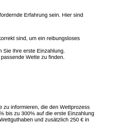
ordernde Erfahrung sein. Hier sind
korrekt sind, um ein reibungsloses
Sie Ihre erste Einzahlung.
 passende Wette zu finden.
te zu informieren, die den Wettprozess
% bis zu 300% auf die erste Einzahlung
 Wettguthaben und zusätzlich 250 € in