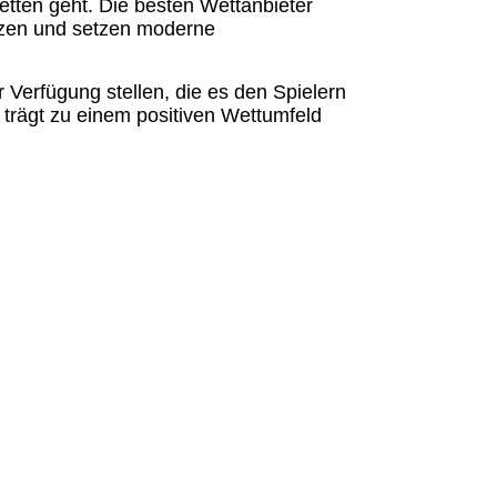
tten geht. Die besten Wettanbieter
enzen und setzen moderne
 Verfügung stellen, die es den Spielern
d trägt zu einem positiven Wettumfeld