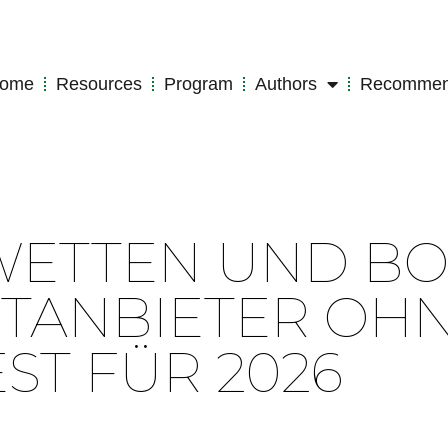
ome
Resources
Program
Authors
Recommen
ETTEN UND BONI
ANBIETER OHNE
ST FÜR 2026