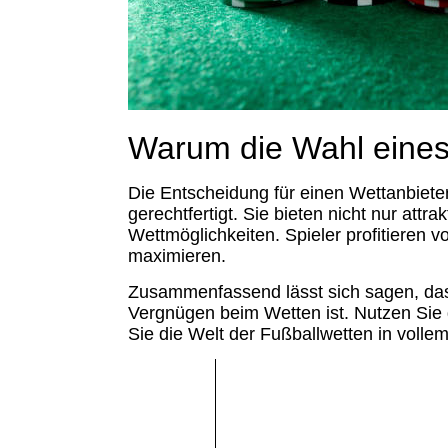
Warum die Wahl eines
Die Entscheidung für einen Wettanbieter
gerechtfertigt. Sie bieten nicht nur at
Wettmöglichkeiten. Spieler profitieren 
maximieren.
Zusammenfassend lässt sich sagen, dass
Vergnügen beim Wetten ist. Nutzen Sie 
Sie die Welt der Fußballwetten in volle