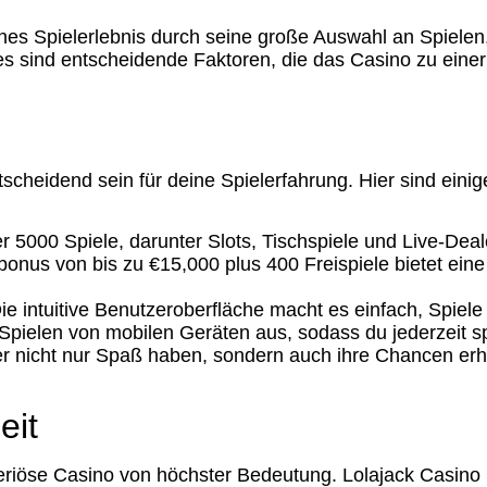
enes Spielerlebnis durch seine große Auswahl an Spielen
 sind entscheidende Faktoren, die das Casino zu einer 
cheidend sein für deine Spielerfahrung. Hier sind einige
 5000 Spiele, darunter Slots, Tischspiele und Live-Deal
nus von bis zu €15,000 plus 400 Freispiele bietet eine 
e intuitive Benutzeroberfläche macht es einfach, Spiele
Spielen von mobilen Geräten aus, sodass du jederzeit sp
er nicht nur Spaß haben, sondern auch ihre Chancen er
eit
s seriöse Casino von höchster Bedeutung. Lolajack Casin