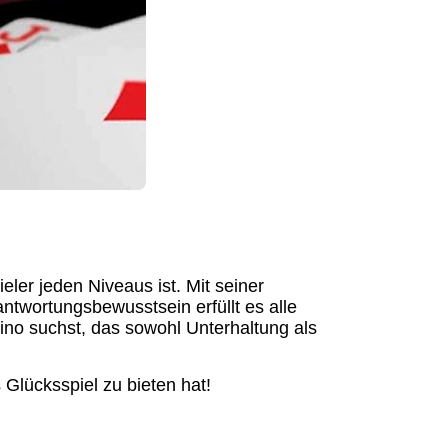
er jeden Niveaus ist. Mit seiner
ntwortungsbewusstsein erfüllt es alle
no suchst, das sowohl Unterhaltung als
Glücksspiel zu bieten hat!