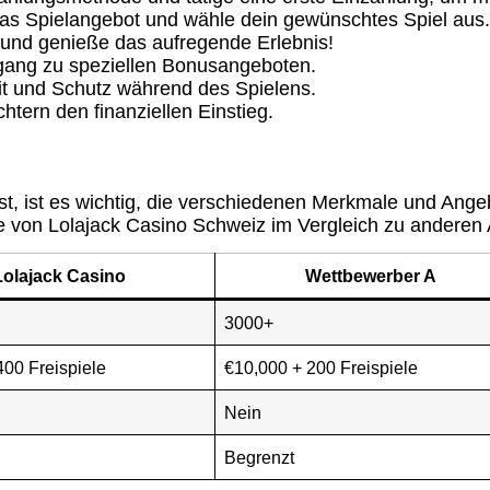
as Spielangebot und wähle dein gewünschtes Spiel aus.
und genieße das aufregende Erlebnis!
gang zu speziellen Bonusangeboten.
heit und Schutz während des Spielens.
htern den finanziellen Einstieg.
st, ist es wichtig, die verschiedenen Merkmale und Ange
ge von Lolajack Casino Schweiz im Vergleich zu anderen
Lolajack Casino
Wettbewerber A
3000+
400 Freispiele
€10,000 + 200 Freispiele
Nein
Begrenzt