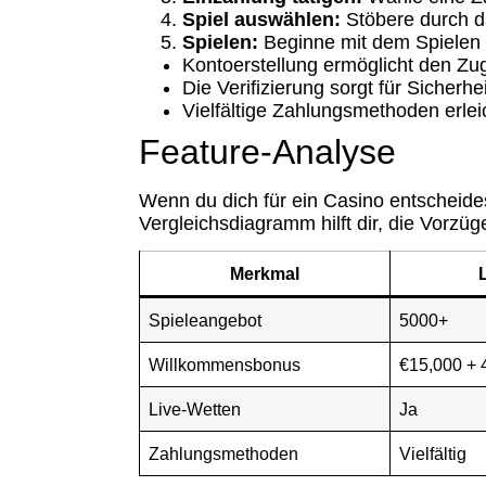
Spiel auswählen:
Stöbere durch d
Spielen:
Beginne mit dem Spielen 
Kontoerstellung ermöglicht den Zu
Die Verifizierung sorgt für Sicher
Vielfältige Zahlungsmethoden erleic
Feature-Analyse
Wenn du dich für ein Casino entscheide
Vergleichsdiagramm hilft dir, die Vorzü
Merkmal
Spieleangebot
5000+
Willkommensbonus
€15,000 + 
Live-Wetten
Ja
Zahlungsmethoden
Vielfältig