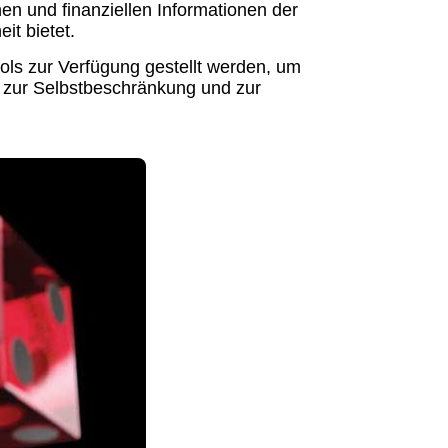
en und finanziellen Informationen der
it bietet.
ols zur Verfügung gestellt werden, um
n zur Selbstbeschränkung und zur