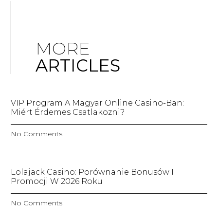
MORE
ARTICLES
VIP Program A Magyar Online Casino-Ban:
Miért Érdemes Csatlakozni?
No Comments
Lolajack Casino: Porównanie Bonusów I
Promocji W 2026 Roku
No Comments