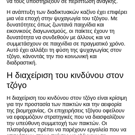
να τους υποστηρίξουν σε περίπτωση ανάγκης.
Η ανάπτυξη των διαδικτυακών καζίνο έχει επιφέρει
μια νέα εποχή στην ψυχαγωγία του τζόγου. Με
δυνατότητες όπως ζωντανά παιχνίδια και
εικονικούς διαγωνισμούς, οι παίκτες έχουν τη
δυνατότητα να συνδεθούν με άλλους και να
συμμετάσχουν σε παιχνίδια σε πραγματικό χρόνο.
Αυτό έχει αλλάξει τη φύση της ψυχαγωγίας στον
τζόγο, κάνοντάς την πιο κοινωνική και
διαδραστική.
Η διαχείριση του κινδύνου στον
τζόγο
Η διαχείριση του κινδύνου στον τζόγο είναι κρίσιμη
για την προστασία των παικτών και την αειφορία
της βιομηχανίας. Οι επιχειρήσεις τζόγου οφείλουν
να εφαρμόζουν στρατηγικές που να διασφαλίζουν
την υπεύθυνη συμμετοχή των παικτών. Οι
πλατφόρμες πρέπει να παρέχουν εργαλεία που να