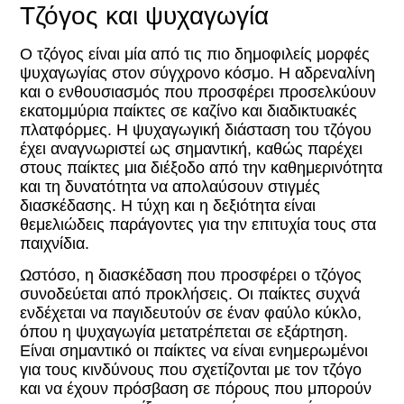
Τζόγος και ψυχαγωγία
Ο τζόγος είναι μία από τις πιο δημοφιλείς μορφές
ψυχαγωγίας στον σύγχρονο κόσμο. Η αδρεναλίνη
και ο ενθουσιασμός που προσφέρει προσελκύουν
εκατομμύρια παίκτες σε καζίνο και διαδικτυακές
πλατφόρμες. Η ψυχαγωγική διάσταση του τζόγου
έχει αναγνωριστεί ως σημαντική, καθώς παρέχει
στους παίκτες μια διέξοδο από την καθημερινότητα
και τη δυνατότητα να απολαύσουν στιγμές
διασκέδασης. Η τύχη και η δεξιότητα είναι
θεμελιώδεις παράγοντες για την επιτυχία τους στα
παιχνίδια.
Ωστόσο, η διασκέδαση που προσφέρει ο τζόγος
συνοδεύεται από προκλήσεις. Οι παίκτες συχνά
ενδέχεται να παγιδευτούν σε έναν φαύλο κύκλο,
όπου η ψυχαγωγία μετατρέπεται σε εξάρτηση.
Είναι σημαντικό οι παίκτες να είναι ενημερωμένοι
για τους κινδύνους που σχετίζονται με τον τζόγο
και να έχουν πρόσβαση σε πόρους που μπορούν