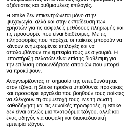
αξιόπιστες και ρυθμισμένες επιλογές.
Η Stake δεν επικεντρώνεται μόνο στην
ψυχαγωγία, αλλά και στην εκπαίδευση των
χρηστών για τις ασφαλείς μεθόδους πληρωμής και
τις προσφορές που είναι διαθέσιμες. Με τις
πληροφορίες που παρέχει, οι παίκτες μπορούν να
κάνουν ενημερωμένες επιλογές και να
απολαμβάνουν την εμπειρία τους με σιγουριά. Η
υποστήριξη πελατών είναι επίσης διαθέσιμη για
την επίλυση οποιωνδήποτε αποριών που μπορεί
να προκύψουν.
Αναγνωρίζοντας τη σημασία της υπευθυνότητας
στον τζόγο, η Stake προάγει υπεύθυνες πρακτικές
και προσφέρει εργαλεία που βοηθούν τους παίκτες
να ελέγχουν τη συμμετοχή τους. Με τη σωστή
καθοδήγηση και τις ευνοϊκές προσφορές, η Stake
δεν είναι απλώς μια πλατφόρμα τζόγου, αλλά και
ένας οδηγός για ασφαλή και διασκεδαστική
εμπειρία τζόγου.