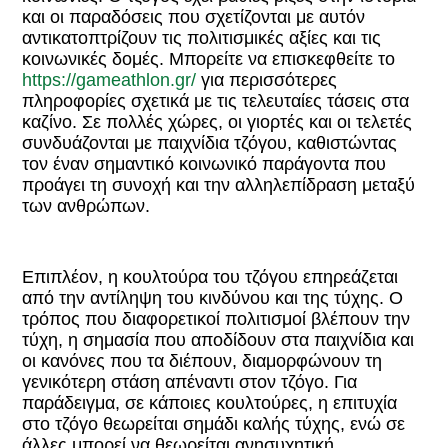
και οι παραδόσεις που σχετίζονται με αυτόν
αντικατοπτρίζουν τις πολιτισμικές αξίες και τις
κοινωνικές δομές. Μπορείτε να επισκεφθείτε το
https://gameathlon.gr/
για περισσότερες
πληροφορίες σχετικά με τις τελευταίες τάσεις στα
καζίνο. Σε πολλές χώρες, οι γιορτές και οι τελετές
συνδυάζονται με παιχνίδια τζόγου, καθιστώντας
τον έναν σημαντικό κοινωνικό παράγοντα που
προάγει τη συνοχή και την αλληλεπίδραση μεταξύ
των ανθρώπων.
Επιπλέον, η κουλτούρα του τζόγου επηρεάζεται
από την αντίληψη του κινδύνου και της τύχης. Ο
τρόπος που διαφορετικοί πολιτισμοί βλέπουν την
τύχη, η σημασία που αποδίδουν στα παιχνίδια και
οι κανόνες που τα διέπουν, διαμορφώνουν τη
γενικότερη στάση απέναντι στον τζόγο. Για
παράδειγμα, σε κάποιες κουλτούρες, η επιτυχία
στο τζόγο θεωρείται σημάδι καλής τύχης, ενώ σε
άλλες μπορεί να θεωρείται ανησυχητική