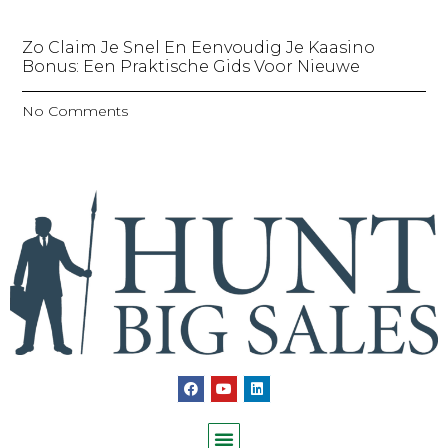
Zo Claim Je Snel En Eenvoudig Je Kaasino
Bonus: Een Praktische Gids Voor Nieuwe
No Comments