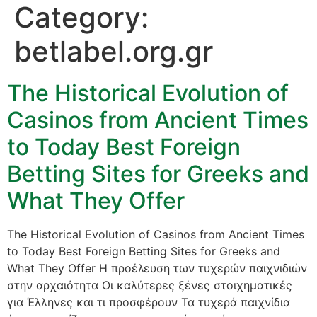
Category:
betlabel.org.gr
The Historical Evolution of
Casinos from Ancient Times
to Today Best Foreign
Betting Sites for Greeks and
What They Offer
The Historical Evolution of Casinos from Ancient Times
to Today Best Foreign Betting Sites for Greeks and
What They Offer Η προέλευση των τυχερών παιχνιδιών
στην αρχαιότητα Οι καλύτερες ξένες στοιχηματικές
για Έλληνες και τι προσφέρουν Τα τυχερά παιχνίδια