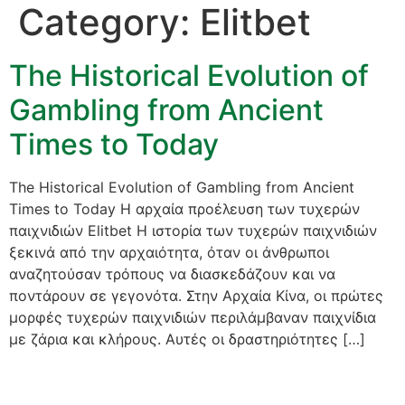
Category:
Elitbet
The Historical Evolution of
Gambling from Ancient
Times to Today
The Historical Evolution of Gambling from Ancient
Times to Today Η αρχαία προέλευση των τυχερών
παιχνιδιών Elitbet Η ιστορία των τυχερών παιχνιδιών
ξεκινά από την αρχαιότητα, όταν οι άνθρωποι
αναζητούσαν τρόπους να διασκεδάζουν και να
ποντάρουν σε γεγονότα. Στην Αρχαία Κίνα, οι πρώτες
μορφές τυχερών παιχνιδιών περιλάμβαναν παιχνίδια
με ζάρια και κλήρους. Αυτές οι δραστηριότητες […]