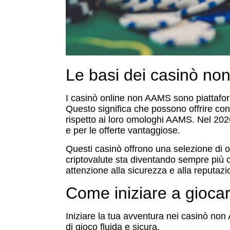
Le basi dei casinò n
I casinò online non AAMS sono piattaform
Questo significa che possono offrire con
rispetto ai loro omologhi AAMS. Nel 2026,
e per le offerte vantaggiose.
Questi casinò offrono una selezione di olt
criptovalute sta diventando sempre più 
attenzione alla sicurezza e alla reputazi
Come iniziare a gioca
Iniziare la tua avventura nei casinò no
di gioco fluida e sicura.