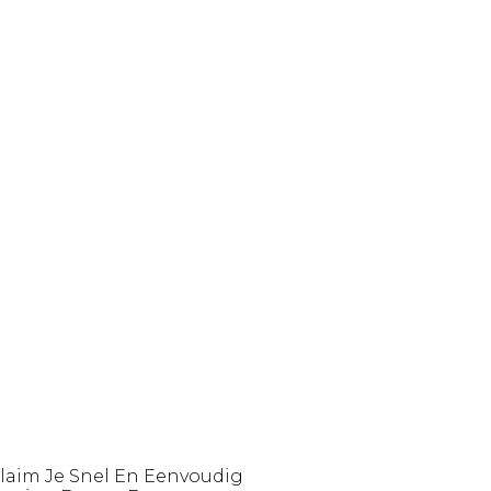
laim Je Snel En Eenvoudig