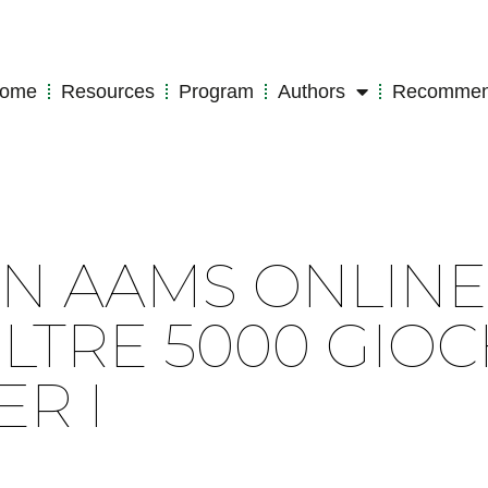
ome
Resources
Program
Authors
Recommen
N AAMS ONLINE 
LTRE 5000 GIOCH
ER I