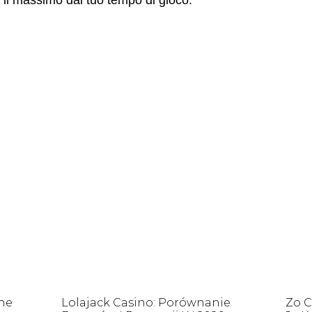
ne
Lolajack Casino: Porównanie
Zo C