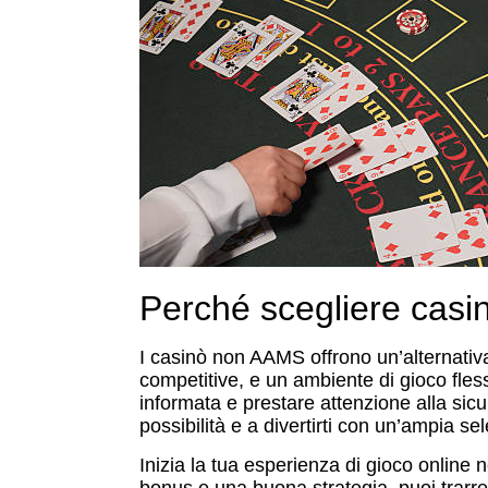
Perché scegliere cas
I casinò non AAMS offrono un’alternativa
competitive, e un ambiente di gioco fles
informata e prestare attenzione alla sicur
possibilità e a divertirti con un’ampia s
Inizia la tua esperienza di gioco online 
bonus e una buona strategia, puoi trarre