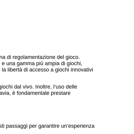
ana di regolamentazione del gioco.
to e una gamma più ampia di giochi,
la libertà di accesso a giochi innovativi
ochi dal vivo. Inoltre, l’uso delle
tavia, è fondamentale prestare
ti passaggi per garantire un’esperienza