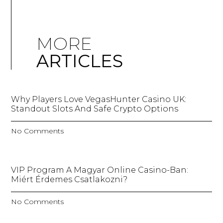
MORE
ARTICLES
Why Players Love VegasHunter Casino UK:
Standout Slots And Safe Crypto Options
No Comments
VIP Program A Magyar Online Casino-Ban:
Miért Érdemes Csatlakozni?
No Comments