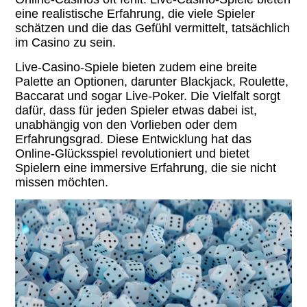
eine realistische Erfahrung, die viele Spieler
schätzen und die das Gefühl vermittelt, tatsächlich
im Casino zu sein.
Live-Casino-Spiele bieten zudem eine breite
Palette an Optionen, darunter Blackjack, Roulette,
Baccarat und sogar Live-Poker. Die Vielfalt sorgt
dafür, dass für jeden Spieler etwas dabei ist,
unabhängig von den Vorlieben oder dem
Erfahrungsgrad. Diese Entwicklung hat das
Online-Glücksspiel revolutioniert und bietet
Spielern eine immersive Erfahrung, die sie nicht
missen möchten.