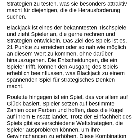
Strategien zu testen, was sie besonders attraktiv
macht für diejenigen, die die Herausforderung
suchen.
Blackjack ist eines der bekanntesten Tischspiele
und zieht Spieler an, die gerne rechnen und
Strategien entwickeln. Das Ziel des Spiels ist es,
21 Punkte zu erreichen oder so nah wie möglich
an diesem Wert zu kommen, ohne darüber
hinauszugehen. Die Entscheidungen, die ein
Spieler trifft, können den Ausgang des Spiels
erheblich beeinflussen, was Blackjack zu einem
spannenden Spiel für strategisches Denken
macht.
Roulette hingegen ist ein Spiel, das vor allem auf
Glück basiert. Spieler setzen auf bestimmte
Zahlen oder Farben und hoffen, dass die Kugel
auf ihrem Einsatz landet. Trotz der Einfachheit des
Spiels gibt es verschiedene Wettstrategien, die
Spieler ausprobieren können, um ihre
Gewinnchancen zu erhöhen. Diese Kombination