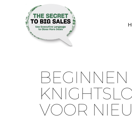
H
BEGINNEN 
KNIGHTSLOT
VOOR NIE