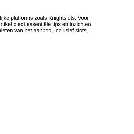
jke platforms zoals Knightslots. Voor
ikel biedt essentiële tips en inzichten
ieten van het aanbod, inclusief slots,