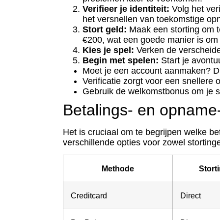
Verifieer je identiteit:
Volg het veri
het versnellen van toekomstige o
Stort geld:
Maak een storting om t
€200, wat een goede manier is om 
Kies je spel:
Verken de verscheidenh
Begin met spelen:
Start je avontuu
Moet je een account aanmaken? Dit
Verificatie zorgt voor een sneller
Gebruik de welkomstbonus om je sp
Betalings- en opname-o
Het is cruciaal om te begrijpen welke be
verschillende opties voor zowel stortin
Methode
Storti
Creditcard
Direct