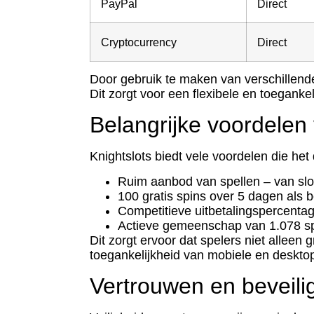
PayPal
Direct
Cryptocurrency
Direct
Door gebruik te maken van verschillende
Dit zorgt voor een flexibele en toegankel
Belangrijke voordelen 
Knightslots biedt vele voordelen die he
Ruim aanbod van spellen – van slots
100 gratis spins over 5 dagen als 
Competitieve uitbetalingspercent
Actieve gemeenschap van 1.078 spel
Dit zorgt ervoor dat spelers niet alle
toegankelijkheid van mobiele en deskto
Vertrouwen en beveilig