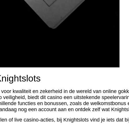
nightslots
 voor kwaliteit en zekerheid in de wereld van online gok
 veiligheid, biedt dit casino een uitstekende speelervar
chillende functies en bonussen, zoals de welkomstbonus 
ndaag nog een account aan en ontdek zelf wat Knightslo
len of live casino-acties, bij Knightslots vind je iets dat 