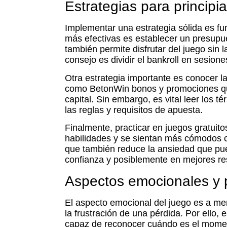
Estrategias para principi
Implementar una estrategia sólida es fun
más efectivas es establecer un presupue
también permite disfrutar del juego sin 
consejo es dividir el bankroll en sesion
Otra estrategia importante es conocer l
como BetonWin bonos y promociones que
capital. Sin embargo, es vital leer los
las reglas y requisitos de apuesta.
Finalmente, practicar en juegos gratuit
habilidades y se sientan más cómodos c
que también reduce la ansiedad que pue
confianza y posiblemente en mejores re
Aspectos emocionales y p
El aspecto emocional del juego es a menu
la frustración de una pérdida. Por ello,
capaz de reconocer cuándo es el moment