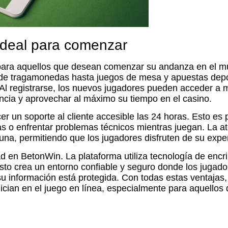
ideal para comenzar
para aquellos que desean comenzar su andanza en el mu
de tragamonedas hasta juegos de mesa y apuestas depor
l registrarse, los nuevos jugadores pueden acceder a m
ncia y aprovechar al máximo su tiempo en el casino.
 un soporte al cliente accesible las 24 horas. Esto es p
as o enfrentar problemas técnicos mientras juegan. La a
na, permitiendo que los jugadores disfruten de su exper
d en BetonWin. La plataforma utiliza tecnología de encri
Esto crea un entorno confiable y seguro donde los jugad
su información está protegida. Con todas estas ventaja
ician en el juego en línea, especialmente para aquello