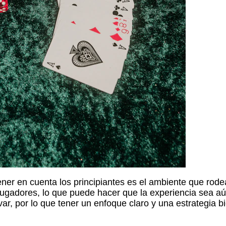
er en cuenta los principiantes es el ambiente que rodea
jugadores, lo que puede hacer que la experiencia sea aún
evar, por lo que tener un enfoque claro y una estrategia b