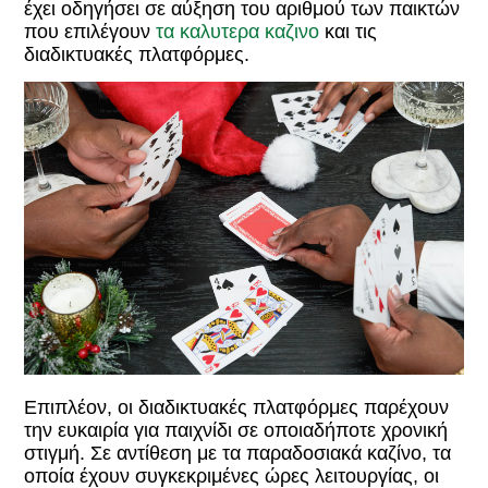
έχει οδηγήσει σε αύξηση του αριθμού των παικτών
που επιλέγουν
τα καλυτερα καζινο
και τις
διαδικτυακές πλατφόρμες.
Επιπλέον, οι διαδικτυακές πλατφόρμες παρέχουν
την ευκαιρία για παιχνίδι σε οποιαδήποτε χρονική
στιγμή. Σε αντίθεση με τα παραδοσιακά καζίνο, τα
οποία έχουν συγκεκριμένες ώρες λειτουργίας, οι