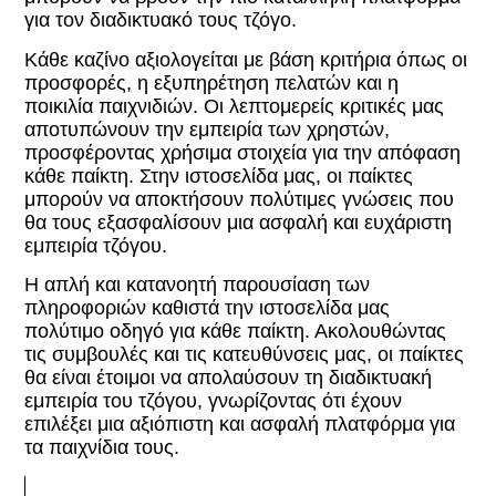
για τον διαδικτυακό τους τζόγο.
Κάθε καζίνο αξιολογείται με βάση κριτήρια όπως οι
προσφορές, η εξυπηρέτηση πελατών και η
ποικιλία παιχνιδιών. Οι λεπτομερείς κριτικές μας
αποτυπώνουν την εμπειρία των χρηστών,
προσφέροντας χρήσιμα στοιχεία για την απόφαση
κάθε παίκτη. Στην ιστοσελίδα μας, οι παίκτες
μπορούν να αποκτήσουν πολύτιμες γνώσεις που
θα τους εξασφαλίσουν μια ασφαλή και ευχάριστη
εμπειρία τζόγου.
Η απλή και κατανοητή παρουσίαση των
πληροφοριών καθιστά την ιστοσελίδα μας
πολύτιμο οδηγό για κάθε παίκτη. Ακολουθώντας
τις συμβουλές και τις κατευθύνσεις μας, οι παίκτες
θα είναι έτοιμοι να απολαύσουν τη διαδικτυακή
εμπειρία του τζόγου, γνωρίζοντας ότι έχουν
επιλέξει μια αξιόπιστη και ασφαλή πλατφόρμα για
τα παιχνίδια τους.