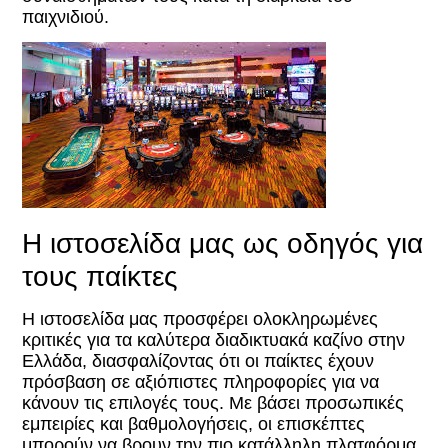
παιχνιδιού.
Η ιστοσελίδα μας ως οδηγός για
τους παίκτες
Η ιστοσελίδα μας προσφέρει ολοκληρωμένες
κριτικές για τα καλύτερα διαδικτυακά καζίνο στην
Ελλάδα, διασφαλίζοντας ότι οι παίκτες έχουν
πρόσβαση σε αξιόπιστες πληροφορίες για να
κάνουν τις επιλογές τους. Με βάσει προσωπικές
εμπειρίες και βαθμολογήσεις, οι επισκέπτες
μπορούν να βρουν την πιο κατάλληλη πλατφόρμα