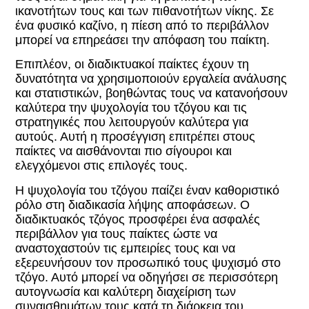
ικανοτήτων τους και των πιθανοτήτων νίκης. Σε
ένα φυσικό καζίνο, η πίεση από το περιβάλλον
μπορεί να επηρεάσει την απόφαση του παίκτη.
Επιπλέον, οι διαδικτυακοί παίκτες έχουν τη
δυνατότητα να χρησιμοποιούν εργαλεία ανάλυσης
και στατιστικών, βοηθώντας τους να κατανοήσουν
καλύτερα την ψυχολογία του τζόγου και τις
στρατηγικές που λειτουργούν καλύτερα για
αυτούς. Αυτή η προσέγγιση επιτρέπει στους
παίκτες να αισθάνονται πιο σίγουροι και
ελεγχόμενοι στις επιλογές τους.
Η ψυχολογία του τζόγου παίζει έναν καθοριστικό
ρόλο στη διαδικασία λήψης αποφάσεων. Ο
διαδικτυακός τζόγος προσφέρει ένα ασφαλές
περιβάλλον για τους παίκτες ώστε να
αναστοχαστούν τις εμπειρίες τους και να
εξερευνήσουν τον προσωπικό τους ψυχισμό στο
τζόγο. Αυτό μπορεί να οδηγήσει σε περισσότερη
αυτογνωσία και καλύτερη διαχείριση των
συναισθημάτων τους κατά τη διάρκεια του