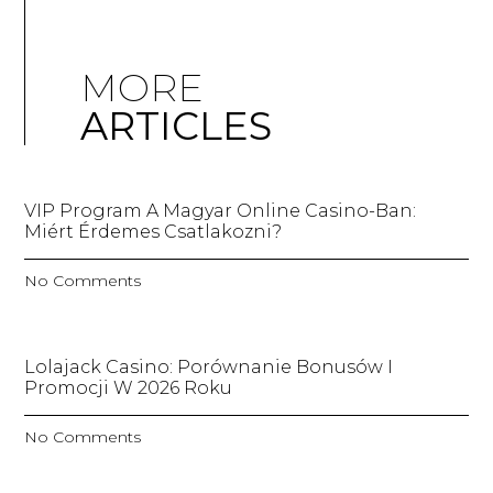
MORE
ARTICLES
VIP Program A Magyar Online Casino-Ban:
Miért Érdemes Csatlakozni?
No Comments
Lolajack Casino: Porównanie Bonusów I
Promocji W 2026 Roku
No Comments